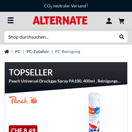
1
CO
neutraler Versand
2
Suche
Suche
Startseite
PC
PC-Zubehör
PC-Reinigung
TOPSELLER
Peach Universal Druckgas Spray PA100, 400ml , Reinigungsmittel
CHF 8,49