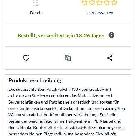
0.0 Stern
Jetzt bewerten
Details
Bestellt, versandfertig in 18-26 Tagen
Produktbeschreibung
Die superschlanken Patchkabel 74337 von Goobay mit
extrakurzen Steckern reduzieren das Materialvolumen in
Serverschränken und Patchpanels drastisch und sorgen für
eine deutlich verbesserte Luftzirkulation und einen geringeren
Wärmestau als bei herkömmlicher Verkabelung. Zusätzlich
bieten der weiche, raucharme, halogenfreie TPE-Mantel und
der schlanke Kupferleiter ohne Twisted-Pair-Schirmung einen
besonders kleinen Biegeradius und besondere Flexibilität.