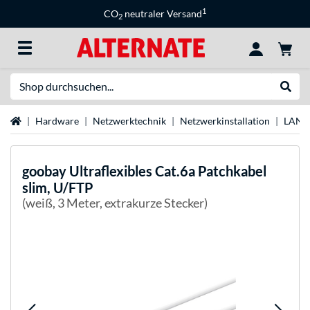
1
CO
neutraler Versand
2
Suche
Suche
Startseite
Hardware
Netzwerktechnik
Netzwerkinstallation
LAN-
goobay
Ultraflexibles Cat.6a Patchkabel
slim, U/FTP
(weiß, 3 Meter, extrakurze Stecker)