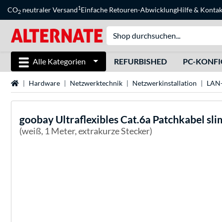
1
CO
neutraler Versand
Einfache Retouren-Abwicklung
Hilfe
&
Kontak
2
Alle Kategorien
REFURBISHED
PC-KONF
Startseite
Hardware
Netzwerktechnik
Netzwerkinstallation
LAN-
goobay
Ultraflexibles Cat.6a Patchkabel sl
(weiß, 1 Meter, extrakurze Stecker)