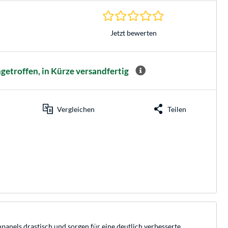
0.0 Sterne bei 0 Be
Jetzt bewerten
getroffen, in Kürze versandfertig
Vergleichen
Teilen
nels drastisch und sorgen für eine deutlich verbesserte