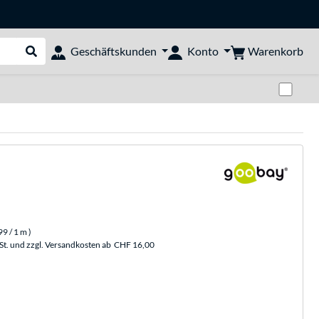
Warenkorb
Geschäftskunden
Konto
Suche durchführen
Zwi
99
/ 1 m
)
St. und zzgl. Versandkosten ab
CHF 16,00