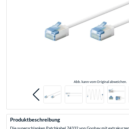
Abb. kann vom Original abweichen.
Produktbeschreibung
Die superschlanken Patchkabel 74332 von Goobay mit extrakurzen 