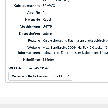
Kabelquerschnitt
32 AWG
Abgriffe
2
Kategorie
Kabel
Abschirmung
U/FTP
Eigenschaften
extern
Feature
Knickschutz und Rastnasenschutz beidseitig
Weitere
Max. Bandbreite 500 MHz, RJ-45-Stecker (8
Informationen
halogenfrei, Durchmesser Kabelmantel (ca.
Kabellänge
1 Meter
WEEE-Nummer
54978142
Verantwortliche Person für die EU