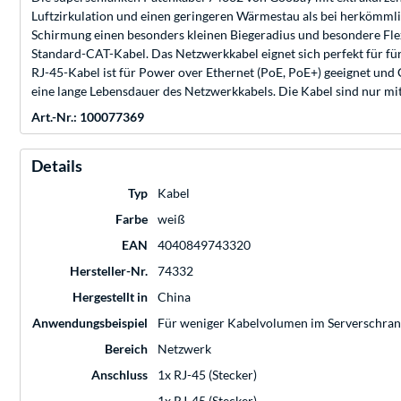
Luftzirkulation und einen geringeren Wärmestau als bei herkömmli
Schirmung einen besonders kleinen Biegeradius und besondere Flex
Standard-CAT-Kabel. Das Netzwerkkabel eignet sich perfekt für f
RJ-45-Kabel ist für Power over Ethernet (PoE, PoE+) geeignet und C
eine lange Lebensdauer des Netzwerkkabels. Die Kabel sind nur mit
Art.-Nr.: 100077369
Details
Typ
Kabel
Farbe
weiß
EAN
4040849743320
Hersteller-Nr.
74332
Hergestellt in
China
Anwendungsbeispiel
Für weniger Kabelvolumen im Serverschra
Bereich
Netzwerk
Anschluss
1x RJ-45 (Stecker)
1x RJ-45 (Stecker)