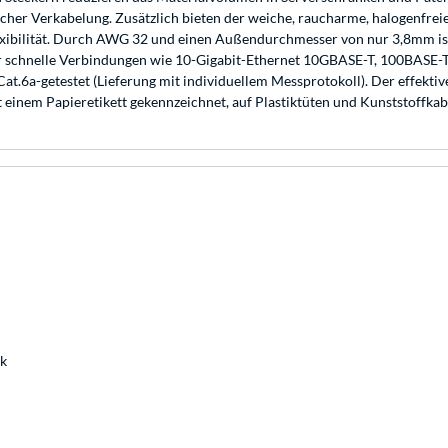
cher Verkabelung. Zusätzlich bieten der weiche, raucharme, halogenfrei
ibilität. Durch AWG 32 und einen Außendurchmesser von nur 3,8mm ist d
ür schnelle Verbindungen wie 10-Gigabit-Ethernet 10GBASE-T, 100BASE-T
at.6a-getestet (Lieferung mit individuellem Messprotokoll). Der effekti
 einem Papieretikett gekennzeichnet, auf Plastiktüten und Kunststoffkab
nk