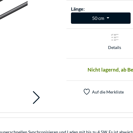
Länge:
50 cm
Details
Nicht lagernd, ab B
Auf die Merkliste
perschnellen Synchronisieren und Laden mit bis zu 4,5W. Es ist abwärts