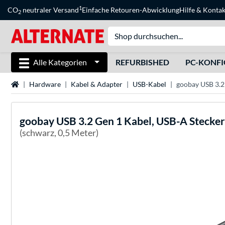
1
CO
neutraler Versand
Einfache Retouren-Abwicklung
Hilfe
&
Kontak
2
Alle Kategorien
REFURBISHED
PC-KONF
Startseite
Hardware
Kabel & Adapter
USB-Kabel
goobay USB 3.2
goobay
USB 3.2 Gen 1 Kabel, USB-A Stecker
(schwarz, 0,5 Meter)