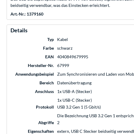
beidseitig verwendbar, was das Einstecken erleichtert.
Art.-Nr.: 1379160
Details
Typ
Kabel
Farbe
schwarz
EAN
4040849679995
Hersteller-Nr.
67999
Anwendungsbeispiel
Zum Synchronisieren und Laden von Mob
Bereich
Datenübertragung
Anschluss
1x USB-A (Stecker)
1x USB-C (Stecker)
Protokoll
USB 3.2 Gen 1 (5 Gbit/s)
Die Bezeichnung USB 3.2 Gen 1 entsprich
Abgriffe
2
Eigenschaften
extern, USB C Stecker beidseitig verwend