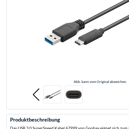
Abb. kann vom Original abweichen.
Produktbeschreibung
Das USB 3.0 SuperSpeed Kabel 67999 von Goobay eignet sich zum su