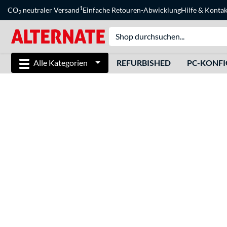
1
CO
neutraler Versand
Einfache Retouren-Abwicklung
Hilfe
&
Kontak
2
Alle Kategorien
REFURBISHED
PC-KONF