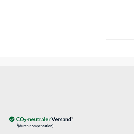
CO
-neutraler
Versand
1
2
1
(durch Kompensation)