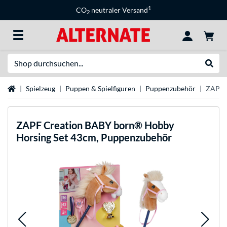
1
CO
neutraler Versand
2
Suche
Suche
Startseite
Spielzeug
Puppen & Spielfiguren
Puppenzubehör
ZAPF 
ZAPF Creation
BABY born® Hobby
Horsing Set 43cm, Puppenzubehör