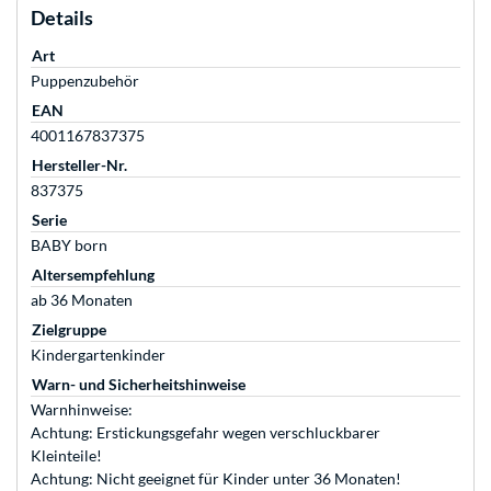
Details
Art
Puppenzubehör
EAN
4001167837375
Hersteller-Nr.
837375
Serie
BABY born
Altersempfehlung
ab 36 Monaten
Zielgruppe
Kindergartenkinder
Warn- und Sicherheitshinweise
Warnhinweise:
Achtung: Erstickungsgefahr wegen verschluckbarer
Kleinteile!
Achtung: Nicht geeignet für Kinder unter 36 Monaten!