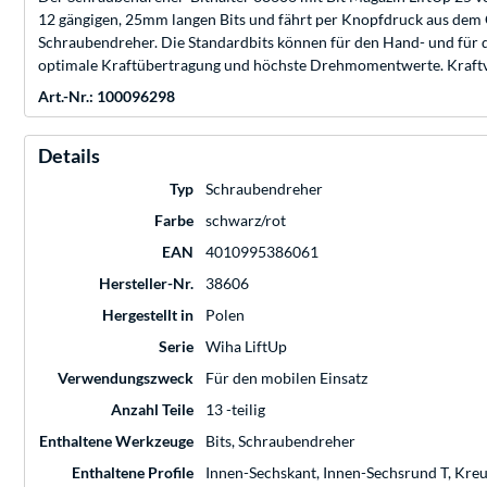
12 gängigen, 25mm langen Bits und fährt per Knopfdruck aus dem Gr
Schraubendreher. Die Standardbits können für den Hand- und fü
optimale Kraftübertragung und höchste Drehmomentwerte. Kraftvo
Art.-Nr.: 100096298
Details
Typ
Schraubendreher
Farbe
schwarz/rot
EAN
4010995386061
Hersteller-Nr.
38606
Hergestellt in
Polen
Serie
Wiha LiftUp
Verwendungszweck
Für den mobilen Einsatz
Anzahl Teile
13 -teilig
Enthaltene Werkzeuge
Bits, Schraubendreher
Enthaltene Profile
Innen-Sechskant, Innen-Sechsrund T, Kreuzs