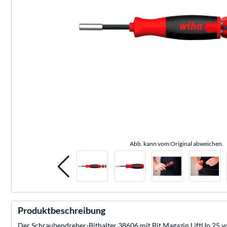
Abb. kann vom Original abweichen.
Produktbeschreibung
Der Schraubendreher-Bithalter 38606 mit Bit Magazin LiftUp 25 von