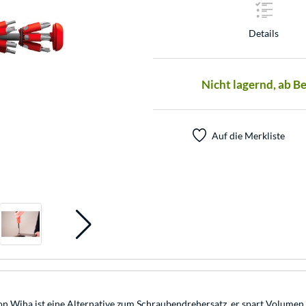
Details
Nicht lagernd, ab B
Auf die Merkliste
 Wiha ist eine Alternative zum Schraubendrehersatz, er spart Volumen un