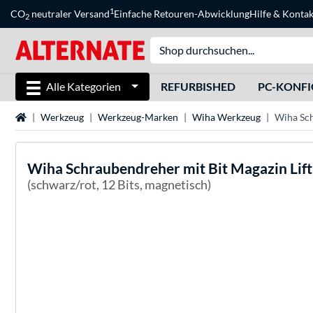
1
CO
neutraler Versand
Einfache Retouren-Abwicklung
Hilfe
&
Kontak
2
Alle Kategorien
REFURBISHED
PC-KONF
Startseite
Werkzeug
Werkzeug-Marken
Wiha Werkzeug
Wiha Sch
Wiha
Schraubendreher mit Bit Magazin Lift
(schwarz/rot, 12 Bits, magnetisch)