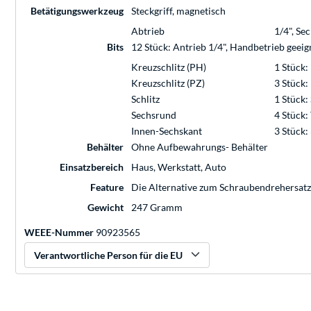
Betätigungswerkzeug
Steckgriff, magnetisch
Abtrieb
1/4", Se
Bits
12 Stück: Antrieb 1/4", Handbetrieb geei
Kreuzschlitz (PH)
1 Stück:
Kreuzschlitz (PZ)
3 Stück:
Schlitz
1 Stück: 
Sechsrund
4 Stück: 
Innen-Sechskant
3 Stück
Behälter
Ohne Aufbewahrungs- Behälter
Einsatzbereich
Haus, Werkstatt, Auto
Feature
Die Alternative zum Schraubendrehersatz
Gewicht
247 Gramm
WEEE-Nummer
90923565
Verantwortliche Person für die EU