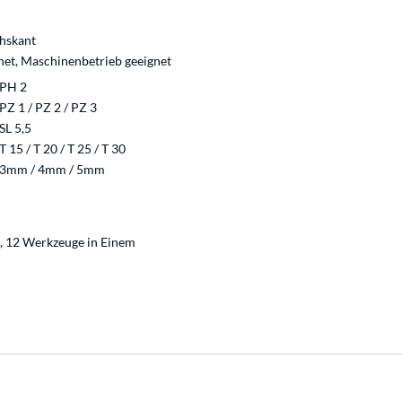
chskant
gnet, Maschinenbetrieb geeignet
 PH 2
 PZ 1 / PZ 2 / PZ 3
SL 5,5
T 15 / T 20 / T 25 / T 30
: 3mm / 4mm / 5mm
, 12 Werkzeuge in Einem