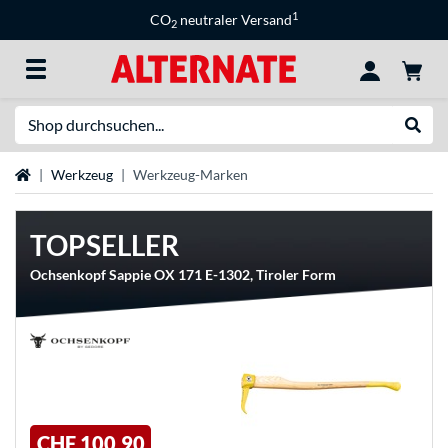
1
CO
neutraler Versand
2
Suche
Suche
Startseite
Werkzeug
Werkzeug-Marken
TOPSELLER
Ochsenkopf Sappie OX 171 E-1302, Tiroler Form
CHF 100,90