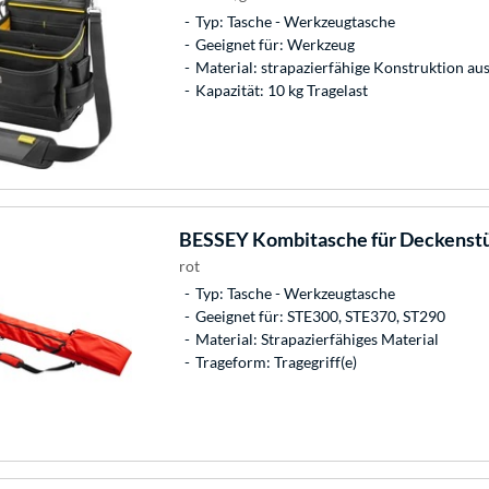
Typ: Tasche - Werkzeugtasche
Geeignet für: Werkzeug
Material: strapazierfähige Konstruktion a
Kapazität: 10 kg Tragelast
BESSEY
Kombitasche für Deckenst
rot
Typ: Tasche - Werkzeugtasche
Geeignet für: STE300, STE370, ST290
Material: Strapazierfähiges Material
Trageform: Tragegriff(e)