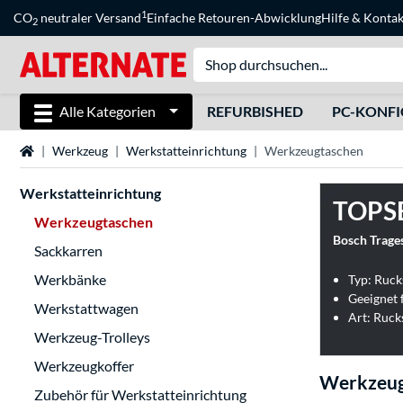
1
CO
neutraler Versand
Einfache Retouren-Abwicklung
Hilfe
&
Kontak
2
Alle Kategorien
REFURBISHED
PC-KONF
Startseite
Werkzeug
Werkstatteinrichtung
Werkzeugtaschen
Werkstatteinrichtung
TOPS
Werkzeugtaschen
Bosch Trage
Sackkarren
Werkbänke
Typ: Ruck
Geeignet 
Werkstattwagen
Art: Ruck
Werkzeug-Trolleys
Werkzeugkoffer
Werkzeug
Zubehör für Werkstatteinrichtung