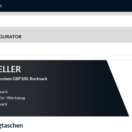
t
Suche
IGURATOR
ELLER
system GBP100, Rucksack
sack
für: Werkzeug
sack
taschen