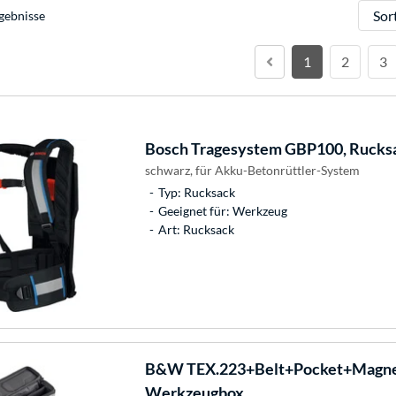
Sortie
gebnisse
1
2
3
Bosch
Tragesystem GBP100, Rucks
schwarz, für Akku-Betonrüttler-System
Typ: Rucksack
Geeignet für: Werkzeug
Art: Rucksack
B&W
TEX.223+Belt+Pocket+Magnet
Werkzeugbox