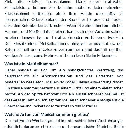
Ziel, alte Fließen abzuschlagen. Dank einer kraftvollen
Schlagleistung können Sie beinahe mühelos jeden einzelnen
Fliesenspiegel entfernen, ohne Ihre Hände übermäßig zu
beanspruchen. Oder Sie planen den Bau einer Terrasse und müssen
dazu den Betonboden aufbrechen. Wenn Sie einen herkömmlichen
Hammer und Meißel dafür nutzen, kann sich diese Aufgabe schnell
zu einem langwierigen und kräftezehrenden Vorhaben entwickeln.
Der Einsatz eines Meißelhammers hingegen ermöglicht es, den
Beton schnell und präzise zu zertrümmern, und das mit deutlich
weniger Anstrengung. Mehr zum Thema lesen Sie im Folgenden.
Was ist ein Meißelhammer?
Dabei handelt es sich um ein handgeführtes Werkzeug, das
hauptsächlich für Abbrucharbeiten und das Entfernen von
Materialien wie Beton, Mauerwerk oder Fliesen Anwendung findet.
Ein Meißelhammer besteht aus einem Griff und einem elektrischen
Motor. An der Spitze befindet sich ein austauschbarer Meißel. Ist
das Gerät in Betrieb, schlägt der Meißel in schneller Abfolge auf die
Oberfläche und lockert oder zerstört so das Material.
Welche Arten von Meißelhämmern gibt es?
Die kraftvollen Werkzeuge sind in unterschiedlichen Ausführungen
erhältlich, darunter elektrische und pneumatische Modelle. Beide