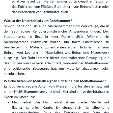
wird gerne auf den Meißelhammer zurückgegriffen. Etwa für
das Entfernen von Fließen, Zerkleinern von Betonpfosten oder
das Bearbeiten von Steinmaterialien.
Was ist der Unterschied zum Bohrhammer?
Sowohl der Bohr- als auch Meißelhammer sind Werkzeuge, die in
der Bau- sowie Renovierungsbranche Anwendung finden. Der
Hauptunterschied liegt in ihrer Funktionalität. Während ein
Meißelhammer entwickelt wurde, um harte Oberflächen zu
bearbeiten und Material zu entfernen, ist ein Bohrhammer zum
Bohren von Löchern in Materialien wie Beton und Mauerwerk
ausgelegt. Der Bohrhammer bietet eine rotierende Bewegung, die
das Bohren von Löchern erleichtert, während der Meißelhammer
eine schlagende Bewegung hat, um Material abzutragen oder
abzubrechen.
Welche Arten von Meißeln eignen sich für einen Meißelhammer?
Es gibt verschiedene Arten von Meißeln, die für den Einsatz mit
einem Meißelhammer geeignet sind. Hier sind einige der häufigsten
Typen im Überblick:
Flachmeißel:
Der Flachmeißel ist ein breiter Meißel mit
flacher, scharfer Kante. Er eignet sich für allgemeine
Abbrucharbeiten. Etwa das Entfernen von Putz, das