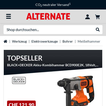
1
CO
neutraler Versand
2
Suche
Suche
Startseite
Werkzeug
Elektrowerkzeuge
Bohrer
Meißelhammer
TOPSELLER
BLACK+DECKER Akku-Kombihammer BCD900E2K, 18Volt, Bohrhammer
CHF 121,90