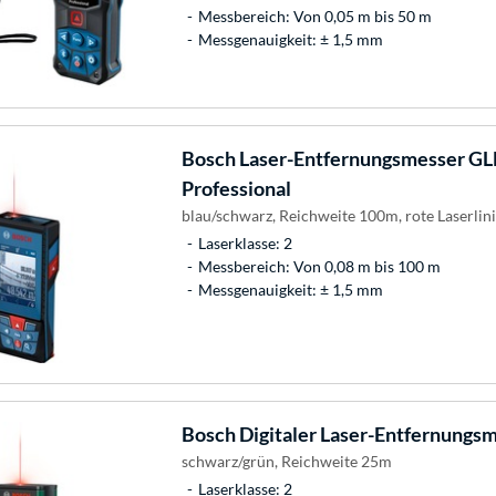
Messbereich: Von 0,05 m bis 50 m
Messgenauigkeit: ± 1,5 mm
Bosch
Laser-Entfernungsmesser GL
Professional
blau/schwarz, Reichweite 100m, rote Laserlin
Laserklasse: 2
Messbereich: Von 0,08 m bis 100 m
Messgenauigkeit: ± 1,5 mm
Bosch
Digitaler Laser-Entfernungs
schwarz/grün, Reichweite 25m
Laserklasse: 2