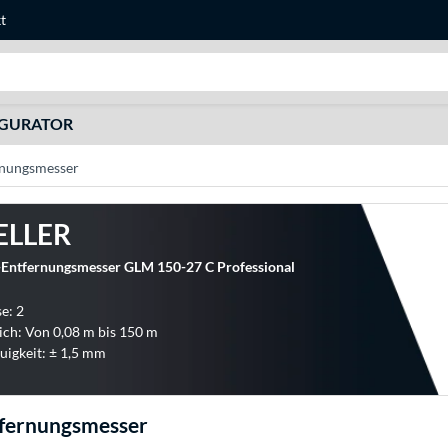
t
Suche
IGURATOR
rnungsmesser
ELLER
-Entfernungsmesser GLM 150-27 C Professional
e: 2
ch: Von 0,08 m bis 150 m
igkeit: ± 1,5 mm
tfernungsmesser