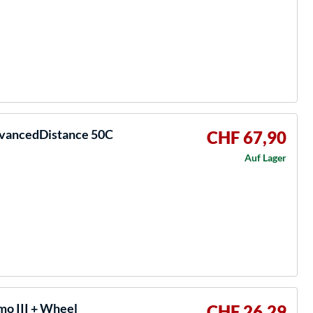
vancedDistance 50C
CHF 67,90
Auf Lager
o III + Wheel
CHF 26,29