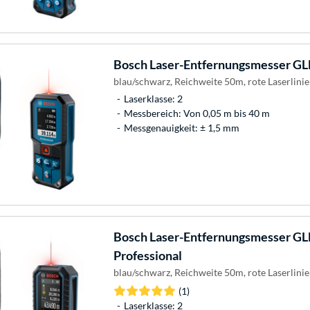
Bosch
Laser-Entfernungsmesser GLM
blau/schwarz, Reichweite 50m, rote Laserlinie
Laserklasse: 2
Messbereich: Von 0,05 m bis 40 m
Messgenauigkeit: ± 1,5 mm
Bosch
Laser-Entfernungsmesser GL
Professional
blau/schwarz, Reichweite 50m, rote Laserlinie
(1)
Laserklasse: 2