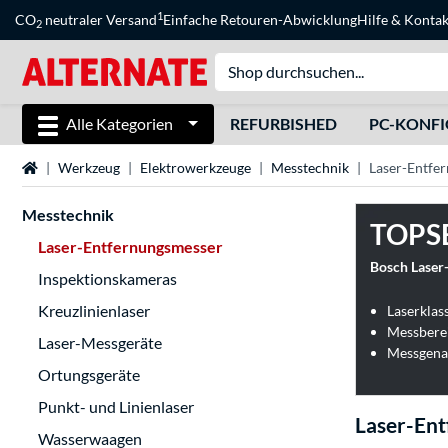
1
CO
neutraler Versand
Einfache Retouren-Abwicklung
Hilfe
&
Kontak
2
Alle Kategorien
REFURBISHED
PC-KONF
Startseite
Werkzeug
Elektrowerkzeuge
Messtechnik
Laser-Entfe
Messtechnik
TOPS
Laser-Entfernungsmesser
Bosch Laser
Inspektionskameras
Kreuzlinienlaser
Laserklass
Messberei
Laser-Messgeräte
Messgenau
Ortungsgeräte
Punkt- und Linienlaser
Laser-En
Wasserwaagen