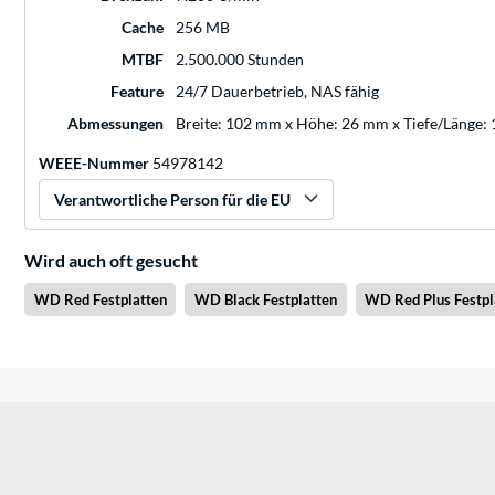
Cache
256 MB
MTBF
2.500.000 Stunden
Feature
24/7 Dauerbetrieb, NAS fähig
Abmessungen
Breite: 102 mm x Höhe: 26 mm x Tiefe/Länge:
WEEE-Nummer
54978142
Verantwortliche Person für die EU
Wird auch oft gesucht
WD Red Festplatten
WD Black Festplatten
WD Red Plus Festpl