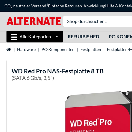
1
CO
neutraler Versand
Einfache Retouren-Abwicklung
Hilfe
&
Kontak
2
Alle Kategorien
REFURBISHED
PC-KONF
Startseite
Hardware
PC-Komponenten
Festplatten
Festplatten-
WD
Red Pro NAS-Festplatte 8 TB
(SATA 6 Gb/s, 3,5")