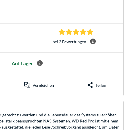
5.0 Sterne bei 2 Be
bei 2 Bewertungen
Auf Lager
Vergleichen
Teilen
erecht zu werden und die Lebensdauer des Systems zu erhöhen.
 bei stark beanspruchten NAS-Systemen. WD Red Pro ist mit einem
usgestattet, die jeden Lese-/Schreibvorgang ausgleicht, um Daten