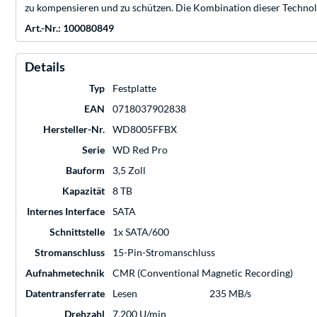
zu kompensieren und zu schützen. Die Kombination dieser Technol
Art.-Nr.: 100080849
Details
Typ
Festplatte
EAN
0718037902838
Hersteller-Nr.
WD8005FFBX
Serie
WD Red Pro
Bauform
3,5 Zoll
Kapazität
8 TB
Internes Interface
SATA
Schnittstelle
1x SATA/600
Stromanschluss
15-Pin-Stromanschluss
Aufnahmetechnik
CMR (Conventional Magnetic Recording)
Datentransferrate
Lesen
235 MB/s
Drehzahl
7.200 U/min