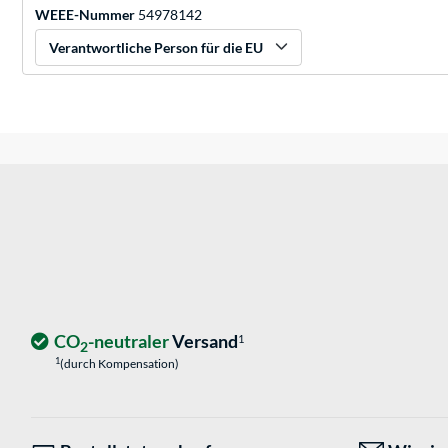
WEEE-Nummer
54978142
Verantwortliche Person für die EU
CO
-neutraler
Versand
1
2
1
(durch Kompensation)