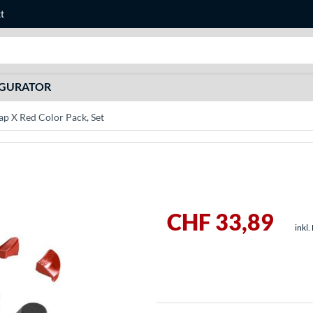
t
Suche
IGURATOR
p X Red Color Pack, Set
CHF 33,89
inkl