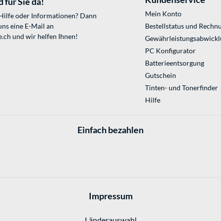
 für Sie da!
Mein Konto
 Hilfe oder Informationen? Dann
uns eine E-Mail an
Bestellstatus und Rechn
e.ch
und wir helfen Ihnen!
Gewährleistungsabwickl
PC Konfigurator
Batterieentsorgung
Gutschein
Tinten- und Tonerfinder
Hilfe
Einfach bezahlen
Impressum
Länderauswahl