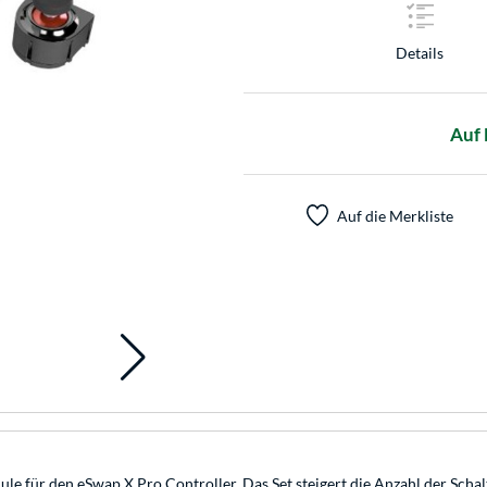
Details
Auf 
Auf die Merkliste
e für den eSwap X Pro Controller. Das Set steigert die Anzahl der Scha