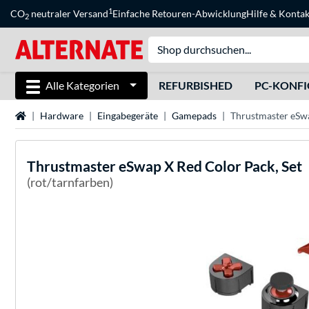
1
CO
neutraler Versand
Einfache Retouren-Abwicklung
Hilfe
&
Kontak
2
Alle Kategorien
REFURBISHED
PC-KONF
Startseite
Hardware
Eingabegeräte
Gamepads
Thrustmaster eSwa
Thrustmaster
eSwap X Red Color Pack, Set
(rot/tarnfarben)