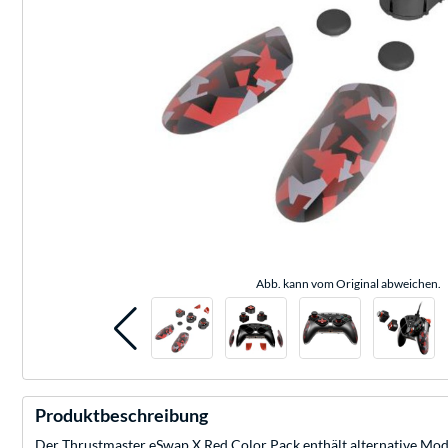
Abb. kann vom Original abweichen.
Produktbeschreibung
Der Thrustmaster eSwap X Red Color Pack enthält alternative Modul