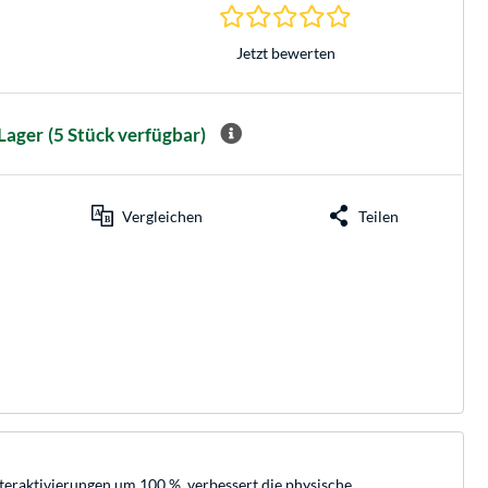
0.0 Sterne bei 0 Be
Jetzt bewerten
Lager
(5 Stück verfügbar)
Vergleichen
Teilen
lteraktivierungen um 100 %, verbessert die physische