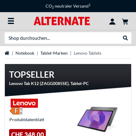
1
CO
neutraler Versand
2
Suche
Suche
Startseite
Notebook
Tablet-Marken
Lenovo Tablets
TOPSELLER
Lenovo Tab K12 (ZAGG0085SE), Tablet-PC
Produkt­datenblatt
CHF 348,00