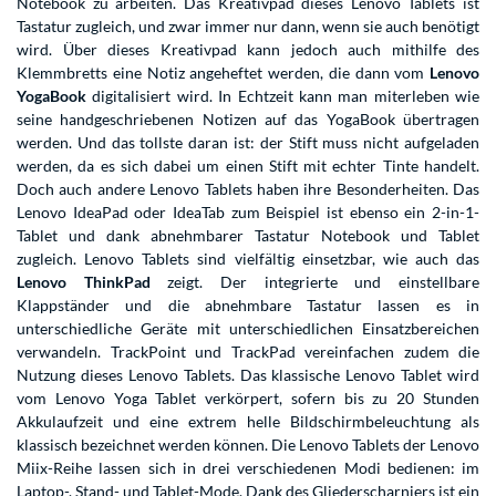
Notebook zu arbeiten. Das Kreativpad dieses Lenovo Tablets ist
Tastatur zugleich, und zwar immer nur dann, wenn sie auch benötigt
wird. Über dieses Kreativpad kann jedoch auch mithilfe des
Klemmbretts eine Notiz angeheftet werden, die dann vom
Lenovo
YogaBook
digitalisiert wird. In Echtzeit kann man miterleben wie
seine handgeschriebenen Notizen auf das YogaBook übertragen
werden. Und das tollste daran ist: der Stift muss nicht aufgeladen
werden, da es sich dabei um einen Stift mit echter Tinte handelt.
Doch auch andere Lenovo Tablets haben ihre Besonderheiten. Das
Lenovo IdeaPad oder IdeaTab zum Beispiel ist ebenso ein 2-in-1-
Tablet und dank abnehmbarer Tastatur Notebook und Tablet
zugleich. Lenovo Tablets sind vielfältig einsetzbar, wie auch das
Lenovo ThinkPad
zeigt. Der integrierte und einstellbare
Klappständer und die abnehmbare Tastatur lassen es in
unterschiedliche Geräte mit unterschiedlichen Einsatzbereichen
verwandeln. TrackPoint und TrackPad vereinfachen zudem die
Nutzung dieses Lenovo Tablets. Das klassische Lenovo Tablet wird
vom Lenovo Yoga Tablet verkörpert, sofern bis zu 20 Stunden
Akkulaufzeit und eine extrem helle Bildschirmbeleuchtung als
klassisch bezeichnet werden können. Die Lenovo Tablets der Lenovo
Miix-Reihe lassen sich in drei verschiedenen Modi bedienen: im
Laptop-, Stand- und Tablet-Mode. Dank des Gliederscharniers ist ein