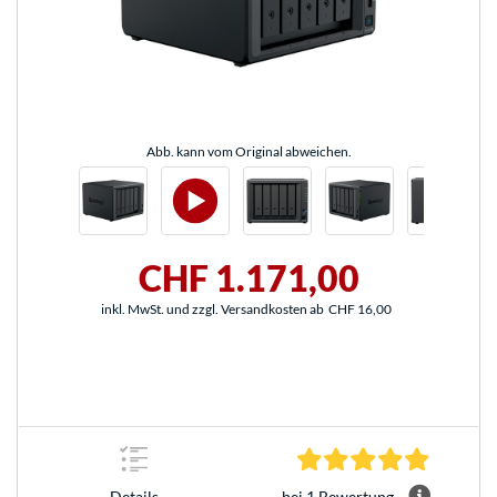
Abb. kann vom Original abweichen.
CHF 1.171,00
inkl. MwSt. und zzgl. Versandkosten ab
CHF 16,00
5.0 Stern
bei 1 Bewertung
Details