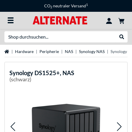
1
CO
neutraler Versand
2
Suche
Suche
Startseite
Hardware
Peripherie
NAS
Synology NAS
Synology D
Synology
DS1525+, NAS
(schwarz)