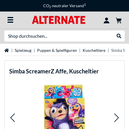
1
CO
neutraler Versand
2
Suche
Suche
Startseite
Spielzeug
Puppen & Spielfiguren
Kuscheltiere
Simba Scr
Simba
ScreamerZ Affe, Kuscheltier