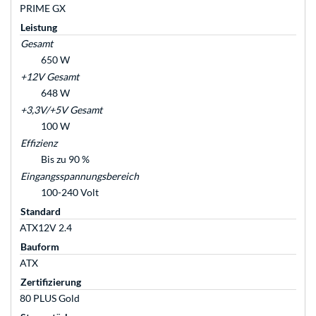
PRIME GX
Leistung
Gesamt
650 W
+12V Gesamt
648 W
+3,3V/+5V Gesamt
100 W
Effizienz
Bis zu 90 %
Eingangsspannungsbereich
100-240 Volt
Standard
ATX12V 2.4
Bauform
ATX
Zertifizierung
80 PLUS Gold