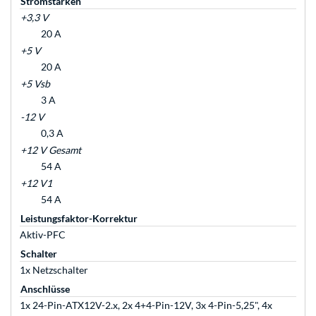
Stromstärken
+3,3 V
20 A
+5 V
20 A
+5 Vsb
3 A
-12 V
0,3 A
+12 V Gesamt
54 A
+12 V1
54 A
Leistungsfaktor-Korrektur
Aktiv-PFC
Schalter
1x Netzschalter
Anschlüsse
1x 24-Pin-ATX12V-2.x, 2x 4+4-Pin-12V, 3x 4-Pin-5,25", 4x