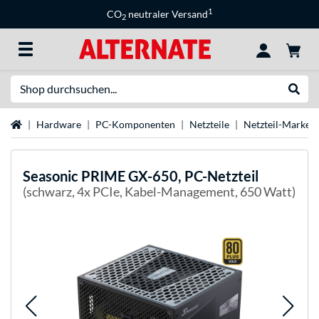
1
CO
neutraler Versand
2
Suche
Suche
Startseite
Hardware
PC-Komponenten
Netzteile
Netzteil-Marken
Seasonic
PRIME GX-650, PC-Netzteil
(schwarz, 4x PCIe, Kabel-Management, 650 Watt)