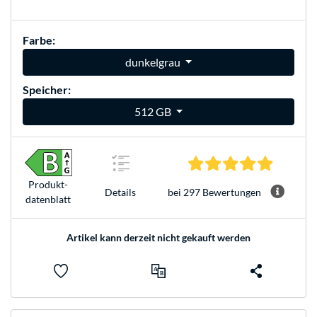
Farbe:
dunkelgrau
Speicher:
512 GB
4.8 Stern
Produkt­
bei 297 Bewertungen
Details
datenblatt
Artikel kann derzeit nicht gekauft werden