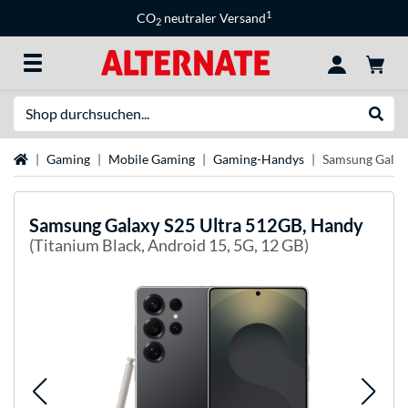
1
CO
neutraler Versand
2
Suche
Suche
Startseite
Gaming
Mobile Gaming
Gaming-Handys
Samsung Galax
Samsung
Galaxy S25 Ultra 512GB, Handy
(Titanium Black, Android 15, 5G, 12 GB)