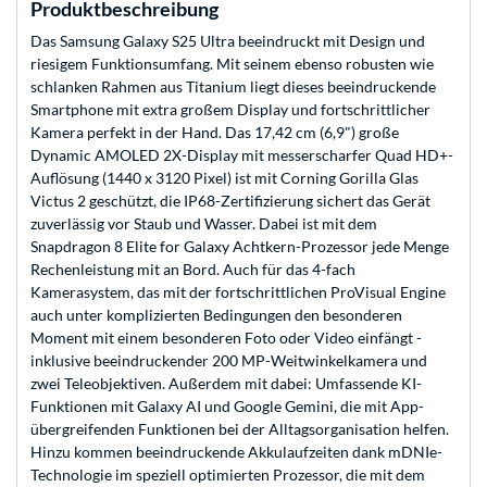
Produktbeschreibung
Das Samsung Galaxy S25 Ultra beeindruckt mit Design und
riesigem Funktionsumfang. Mit seinem ebenso robusten wie
schlanken Rahmen aus Titanium liegt dieses beeindruckende
Smartphone mit extra großem Display und fortschrittlicher
Kamera perfekt in der Hand. Das 17,42 cm (6,9") große
Dynamic AMOLED 2X-Display mit messerscharfer Quad HD+-
Auflösung (1440 x 3120 Pixel) ist mit Corning Gorilla Glas
Victus 2 geschützt, die IP68-Zertifizierung sichert das Gerät
zuverlässig vor Staub und Wasser. Dabei ist mit dem
Snapdragon 8 Elite for Galaxy Achtkern-Prozessor jede Menge
Rechenleistung mit an Bord. Auch für das 4-fach
Kamerasystem, das mit der fortschrittlichen ProVisual Engine
auch unter komplizierten Bedingungen den besonderen
Moment mit einem besonderen Foto oder Video einfängt -
inklusive beeindruckender 200 MP-Weitwinkelkamera und
zwei Teleobjektiven. Außerdem mit dabei: Umfassende KI-
Funktionen mit Galaxy AI und Google Gemini, die mit App-
übergreifenden Funktionen bei der Alltagsorganisation helfen.
Hinzu kommen beeindruckende Akkulaufzeiten dank mDNIe-
Technologie im speziell optimierten Prozessor, die mit dem