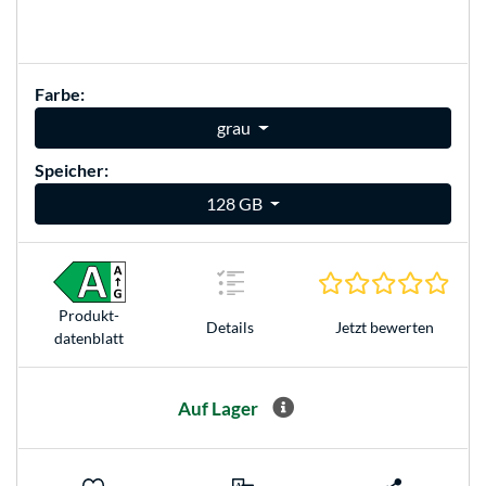
Farbe:
grau
Speicher:
128 GB
0.0 S
Produkt­
Jetzt bewerten
Details
datenblatt
Auf Lager