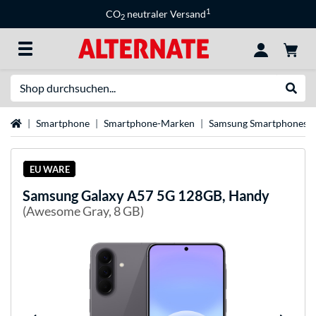
1
CO
neutraler Versand
2
Suche
Suche
Startseite
Smartphone
Smartphone-Marken
Samsung Smartphones
EU WARE
Samsung
Galaxy A57 5G 128GB, Handy
(Awesome Gray, 8 GB)