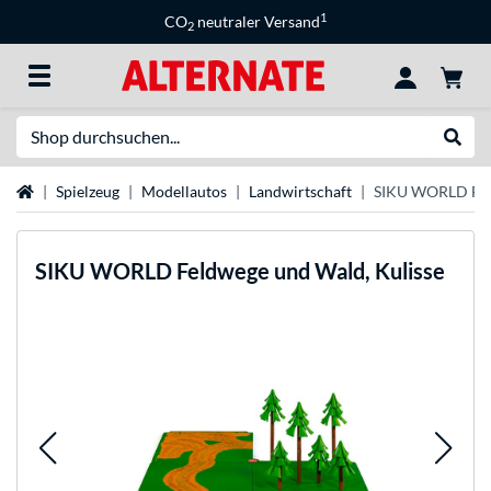
1
CO
neutraler Versand
2
Suche
Suche
Startseite
Spielzeug
Modellautos
Landwirtschaft
SIKU WORLD Feld
SIKU
WORLD Feldwege und Wald, Kulisse