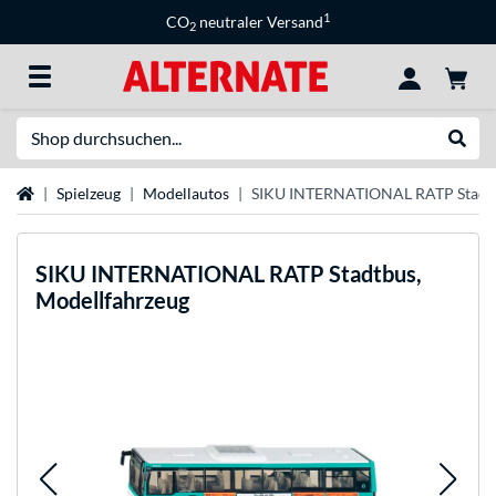
1
CO
neutraler Versand
2
Suche
Suche
Startseite
Spielzeug
Modellautos
SIKU INTERNATIONAL RATP Stadtb
SIKU
INTERNATIONAL RATP Stadtbus,
Modellfahrzeug