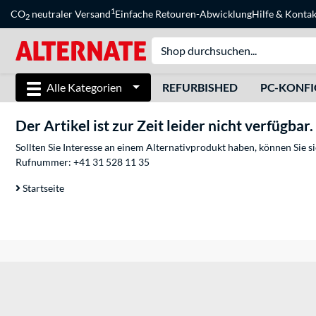
1
CO
neutraler Versand
Einfache Retouren-Abwicklung
Hilfe
&
Kontak
2
Alle Kategorien
REFURBISHED
PC-KONF
Der Artikel ist zur Zeit leider nicht verfügbar.
Sollten Sie Interesse an einem Alternativprodukt haben, können Sie 
Rufnummer:
+41 31 528 11 35
Startseite