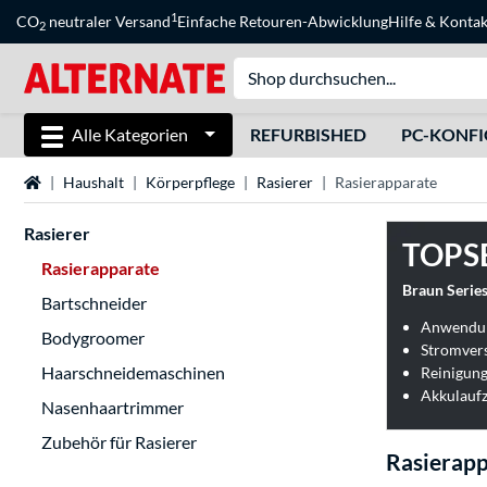
1
CO
neutraler Versand
Einfache Retouren-Abwicklung
Hilfe
&
Kontak
2
Alle Kategorien
REFURBISHED
PC-KONF
Startseite
Haushalt
Körperpflege
Rasierer
Rasierapparate
Rasierer
TOPS
Rasierapparate
Braun Series
Bartschneider
Anwendun
Bodygroomer
Stromver
Haarschneidemaschinen
Reinigung
Akkulaufz
Nasenhaartrimmer
Zubehör für Rasierer
Rasierapp