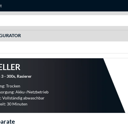
t
Suche
IGURATOR
ELLER
 3 - 300s, Rasierer
g: Trocken
sorgung: Akku-/Netzbetrieb
: Vollständig abwaschbar
eit: 30 Minuten
arate