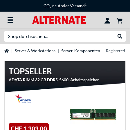
1
CO
neutraler Versand
2
Suche
Suche
Startseite
Server & Workstations
Server-Komponenten
Registered 
TOPSELLER
ADATA RIMM 32 GB DDR5-5600, Arbeitsspeicher
CHF 1.303,00