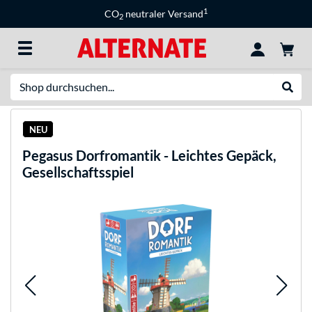
1
CO
neutraler Versand
2
Suche
Suche
NEU
Pegasus
Dorfromantik - Leichtes Gepäck,
Gesellschaftsspiel