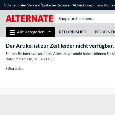
1
CO
neutraler Versand
Einfache Retouren-Abwicklung
Hilfe
&
Kontak
2
Alle Kategorien
REFURBISHED
PC-KONF
Der Artikel ist zur Zeit leider nicht verfügbar.
Sollten Sie Interesse an einem Alternativprodukt haben, können Sie 
Rufnummer:
+41 31 528 11 35
Startseite