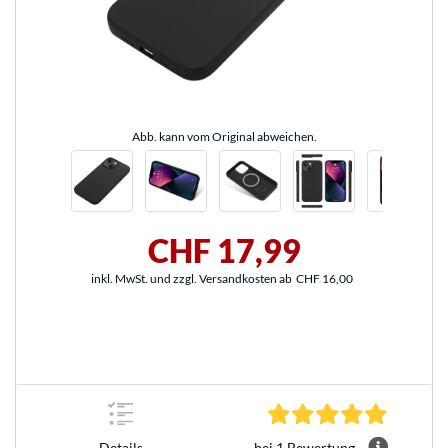
Abb. kann vom Original abweichen.
CHF 17,99
inkl. MwSt. und zzgl. Versandkosten ab
CHF 16,00
5.0 Stern
bei 1 Bewertung
Details