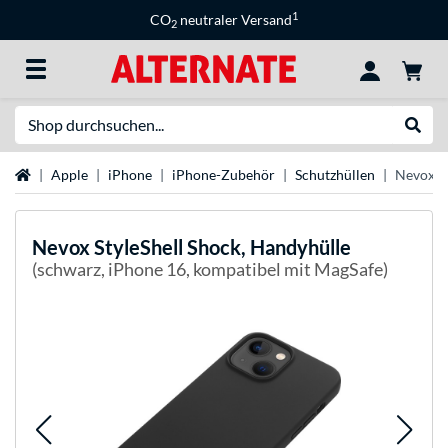
1
CO
neutraler Versand
2
Suche
Suche
Startseite
Apple
iPhone
iPhone-Zubehör
Schutzhüllen
Nevox St
Nevox
StyleShell Shock, Handyhülle
(schwarz, iPhone 16, kompatibel mit MagSafe)