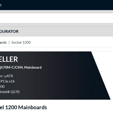
t
Suche
IGURATOR
ards
Sockel 1200
ELLER
570M-C/CSM, Mainboard
or: µATX
x PCIe x16
200
 Intel® Q570
kel 1200 Mainboards