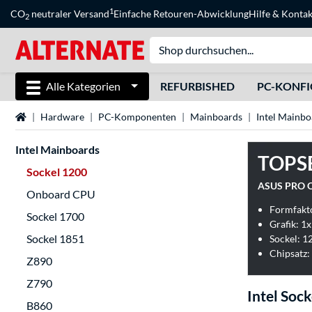
1
CO
neutraler Versand
Einfache Retouren-Abwicklung
Hilfe
&
Kontak
2
Alle Kategorien
REFURBISHED
PC-KONF
Startseite
Hardware
PC-Komponenten
Mainboards
Intel Mainbo
Intel Mainboards
TOPS
Sockel 1200
ASUS PRO Q
Onboard CPU
Formfakt
Sockel 1700
Grafik: 1
Sockel 1851
Sockel: 1
Chipsatz:
Z890
Z790
Intel Soc
B860