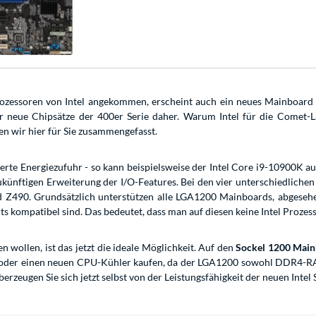
zessoren von Intel angekommen, erscheint auch ein neues Mainboard 
neue Chipsätze der 400er Serie daher. Warum Intel für die Comet-La
en wir hier für Sie zusammengefasst.
serte Energiezufuhr - so kann beispielsweise der Intel Core i9-10900K a
künftigen Erweiterung der I/O-Features. Bei den vier unterschiedlichen
 Z490. Grundsätzlich unterstützen alle LGA1200 Mainboards, abgese
s kompatibel sind. Das bedeutet, dass man auf diesen keine Intel Prozes
wollen, ist das jetzt die ideale Möglichkeit. Auf den
Sockel 1200 Main
 oder einen neuen CPU-Kühler kaufen, da der LGA1200 sowohl DDR4-RAM
berzeugen Sie sich jetzt selbst von der Leistungsfähigkeit der neuen Inte