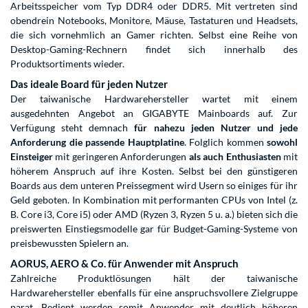
Arbeitsspeicher
vom Typ
DDR4
oder
DDR5
. Mit vertreten sind
obendrein
Notebooks
,
Monitore
,
Mäuse
,
Tastaturen
und
Headsets
,
die sich vornehmlich an Gamer richten. Selbst eine Reihe von
Desktop-Gaming-Rechnern
findet sich innerhalb des
Produktsortiments wieder.
Das ideale Board für jeden Nutzer
Der taiwanische Hardwarehersteller wartet mit einem
ausgedehnten Angebot an GIGABYTE Mainboards auf. Zur
Verfügung steht demnach
für nahezu jeden Nutzer und jede
Anforderung die passende Hauptplatine
. Folglich kommen
sowohl
Einsteiger
mit geringeren Anforderungen
als auch Enthusiasten
mit
höherem Anspruch auf ihre Kosten. Selbst bei den günstigeren
Boards aus dem unteren Preissegment wird Usern so einiges für ihr
Geld geboten. In Kombination mit performanten CPUs von Intel (z.
B.
Core i3
,
Core i5
) oder AMD (Ryzen 3,
Ryzen 5
u. a.) bieten sich die
preiswerten Einstiegsmodelle gar für Budget-Gaming-Systeme von
preisbewussten Spielern an.
AORUS, AERO & Co. für Anwender mit Anspruch
Zahlreiche Produktlösungen hält der taiwanische
Hardwarehersteller ebenfalls für eine anspruchsvollere Zielgruppe
parat. Bedient werden somit Anwender mit deutlich höheren