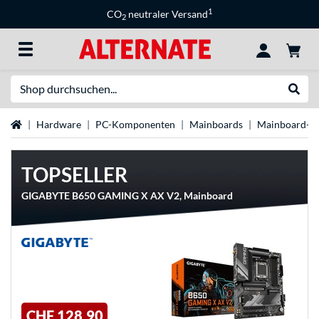
1
CO
neutraler Versand
2
Suche
Suche
Startseite
Hardware
PC-Komponenten
Mainboards
Mainboard-M
TOPSELLER
GIGABYTE B650 GAMING X AX V2, Mainboard
CHF 128,90