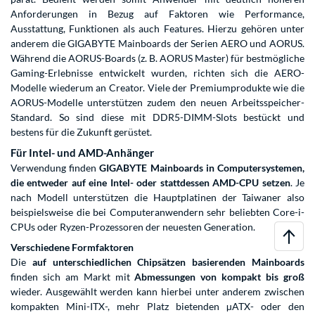
Anforderungen in Bezug auf Faktoren wie Performance,
Ausstattung, Funktionen als auch Features. Hierzu gehören unter
anderem die GIGABYTE Mainboards der Serien AERO und AORUS.
Während die AORUS-Boards (z. B. AORUS Master) für bestmögliche
Gaming-Erlebnisse entwickelt wurden, richten sich die AERO-
Modelle wiederum an Creator. Viele der Premiumprodukte wie die
AORUS-Modelle unterstützen zudem den neuen Arbeitsspeicher-
Standard. So sind diese mit DDR5-DIMM-Slots bestückt und
bestens für die Zukunft gerüstet.
Für Intel- und AMD-Anhänger
Verwendung finden
GIGABYTE Mainboards
in Computersystemen,
die entweder auf eine Intel- oder stattdessen AMD-CPU setzen
. Je
nach Modell unterstützen die Hauptplatinen der Taiwaner also
beispielsweise die bei Computeranwendern sehr beliebten Core-i-
CPUs oder Ryzen-Prozessoren der neuesten Generation.
Verschiedene Formfaktoren
Die
auf unterschiedlichen Chipsätzen basierenden Mainboards
finden sich am Markt mit
Abmessungen von kompakt bis groß
wieder. Ausgewählt werden kann hierbei unter anderem zwischen
kompakten Mini-ITX-, mehr Platz bietenden µATX- oder den