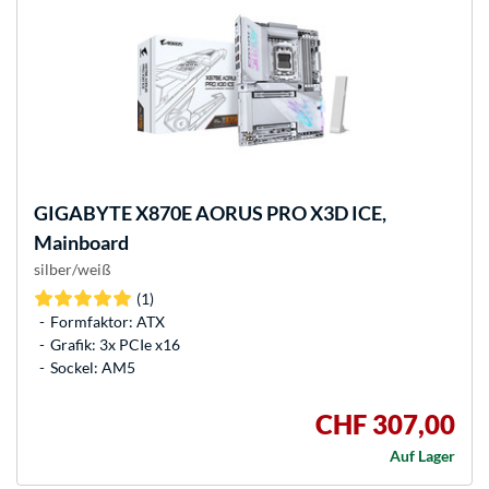
GIGABYTE
X870E AORUS PRO X3D ICE,
Mainboard
silber/weiß
(1)
Formfaktor: ATX
Grafik: 3x PCIe x16
Sockel: AM5
CHF 307,00
Auf Lager