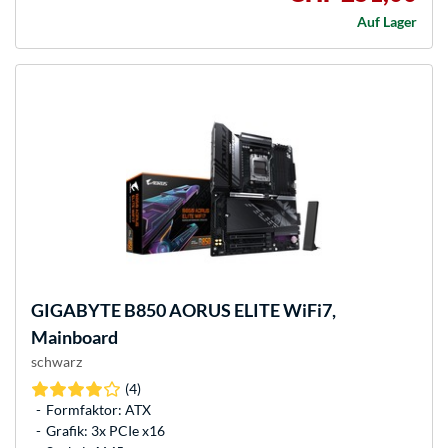
Auf Lager
GIGABYTE
B850 AORUS ELITE WiFi7,
Mainboard
schwarz
(4)
Formfaktor: ATX
Grafik: 3x PCIe x16