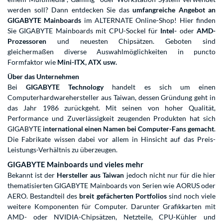
werden soll? Dann entdecken Sie das
umfangreiche Angebot an
GIGABYTE Mainboards
im ALTERNATE Online-Shop! Hier finden
Sie GIGABYTE Mainboards mit CPU-Sockel für
Intel-
oder
AMD-
Prozessoren
und neuesten Chipsätzen. Geboten sind
gleichermaßen diverse Auswahlmöglichkeiten in puncto
Formfaktor wie
Mini-ITX, ATX usw.
Über das Unternehmen
Bei
GIGABYTE Technology
handelt es sich um einen
Computerhardwarehersteller aus Taiwan, dessen Gründung geht in
das Jahr 1986 zurückgeht. Mit seinen von hoher Qualität,
Performance und Zuverlässigkeit zeugenden Produkten hat sich
GIGABYTE
international einen Namen bei Computer-Fans gemacht
.
Die Fabrikate wissen dabei vor allem in Hinsicht auf das Preis-
Leistungs-Verhältnis zu überzeugen.
GIGABYTE Mainboards und vieles mehr
Bekannt ist der
Hersteller aus Taiwan
jedoch nicht nur für die hier
thematisierten GIGABYTE Mainboards von Serien wie AORUS oder
AERO. Bestandteil des
breit gefächerten Portfolios
sind noch viele
weitere
Komponenten für Computer
. Darunter
Grafikkarten
mit
AMD- oder NVIDIA-Chipsätzen, Netzteile,
CPU-Kühler
und