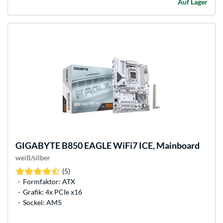
Auf Lager
GIGABYTE
B850 EAGLE WiFi7 ICE, Mainboard
weiß/silber
(5)
Formfaktor: ATX
Grafik: 4x PCIe x16
Sockel: AM5