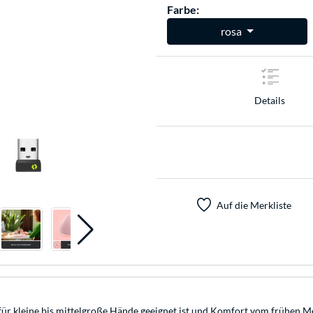
Farbe:
rosa
Details
Auf die Merkliste
t für kleine bis mittelgroße Hände geeignet ist und Komfort vom frühen M