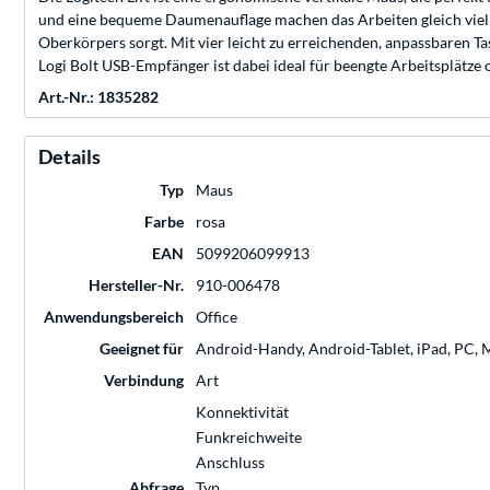
und eine bequeme Daumenauflage machen das Arbeiten gleich viel b
Oberkörpers sorgt. Mit vier leicht zu erreichenden, anpassbaren Ta
Logi Bolt USB-Empfänger ist dabei ideal für beengte Arbeitsplätze o
Art.-Nr.: 1835282
Details
Typ
Maus
Farbe
rosa
EAN
5099206099913
Hersteller-Nr.
910-006478
Anwendungsbereich
Office
Geeignet für
Android-Handy, Android-Tablet, iPad, PC, 
Verbindung
Art
Konnektivität
Funkreichweite
Anschluss
Abfrage
Typ