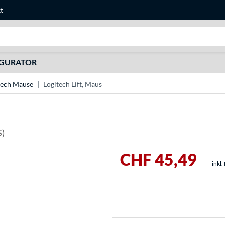
t
Suche
IGURATOR
tech Mäuse
Logitech Lift, Maus
S)
CHF 45,49
inkl