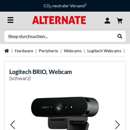
1
CO
neutraler Versand
2
Suche
Suche
Startseite
Hardware
Peripherie
Webcams
Logitech Webcams
L
Logitech
BRIO, Webcam
(schwarz)