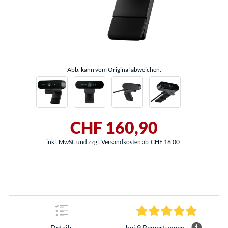
Abb. kann vom Original abweichen.
CHF 160,90
inkl. MwSt. und zzgl. Versandkosten ab
CHF 16,00
4.8 Stern
bei 9 Bewertungen
Details