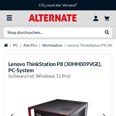
1
CO
neutraler Versand
2
Suche
Suche
Startseite
PC
Alle PCs
Workstation
Lenovo ThinkStation P8 (30
Lenovo
ThinkStation P8 (30HH009VGE),
PC-System
(schwarz/rot, Windows 11 Pro)