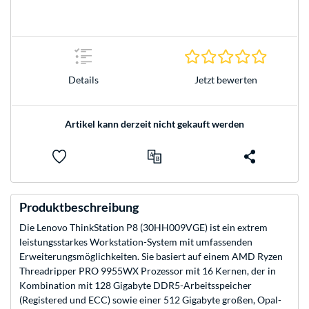
0.0 Stern
Jetzt bewerten
Details
Artikel kann derzeit nicht gekauft werden
Produktbeschreibung
Die Lenovo ThinkStation P8 (30HH009VGE) ist ein extrem
leistungsstarkes Workstation-System mit umfassenden
Erweiterungsmöglichkeiten. Sie basiert auf einem AMD Ryzen
Threadripper PRO 9955WX Prozessor mit 16 Kernen, der in
Kombination mit 128 Gigabyte DDR5-Arbeitsspeicher
(Registered und ECC) sowie einer 512 Gigabyte großen, Opal-