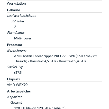
Workstation
Gehäuse
Laufwerksschächte
3,5" intern
2
Formfaktor
Midi-Tower
Prozessor
Bezeichnung
AMD Ryzen Threadripper PRO 9955WX (16 Kerne / 32
Threads) / Basistakt 4,5 GHz / Boosttakt 5,4 GHz
Sockel-Typ
sTR5
Chipsatz
AMD WRX90
Arbeitsspeicher
Kapazität
Gesamt
128 GB (davon 128 GB eingebaut )