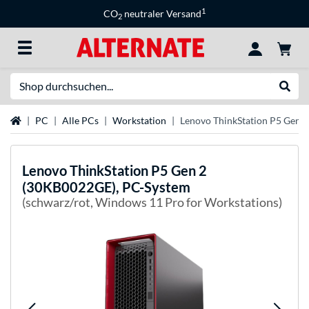
1
CO
neutraler Versand
2
Suche
Suche
Startseite
PC
Alle PCs
Workstation
Lenovo ThinkStation P5 Gen 
Lenovo
ThinkStation P5 Gen 2
(30KB0022GE), PC-System
(schwarz/rot, Windows 11 Pro for Workstations)