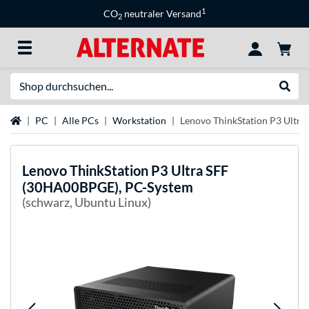
1
CO
neutraler Versand
2
Suche
Suche
Startseite
PC
Alle PCs
Workstation
Lenovo ThinkStation P3 Ultr
Lenovo
ThinkStation P3 Ultra SFF
(30HA00BPGE), PC-System
(schwarz, Ubuntu Linux)