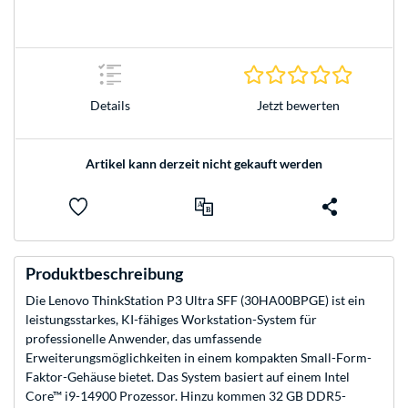
0.0 Stern
Jetzt bewerten
Details
Artikel kann derzeit nicht gekauft werden
Produktbeschreibung
Die Lenovo ThinkStation P3 Ultra SFF (30HA00BPGE) ist ein
leistungsstarkes, KI-fähiges Workstation-System für
professionelle Anwender, das umfassende
Erweiterungsmöglichkeiten in einem kompakten Small-Form-
Faktor-Gehäuse bietet. Das System basiert auf einem Intel
Core™ i9-14900 Prozessor. Hinzu kommen 32 GB DDR5-