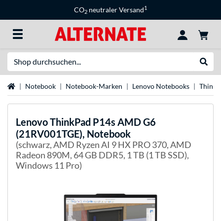
1
CO
neutraler Versand
2
Suche
Suche
Startseite
Notebook
Notebook-Marken
Lenovo Notebooks
Think
Lenovo
ThinkPad P14s AMD G6
(21RV001TGE), Notebook
(schwarz, AMD Ryzen AI 9 HX PRO 370, AMD
Radeon 890M, 64 GB DDR5, 1 TB (1 TB SSD),
Windows 11 Pro)