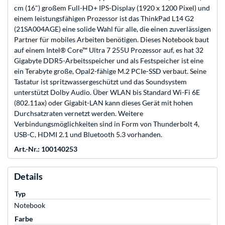
cm (16") großem Full-HD+ IPS-Display (1920 x 1200 Pixel) und
einem leistungsfähigen Prozessor ist das ThinkPad L14 G2
(21SA004AGE) eine solide Wahl für alle, die einen zuverlässigen
Partner für mobiles Arbeiten benötigen. Dieses Notebook baut
auf einem Intel® Core™ Ultra 7 255U Prozessor auf, es hat 32
Gigabyte DDR5-Arbeitsspeicher und als Festspeicher ist eine
ein Terabyte große, Opal2-fähige M.2 PCIe-SSD verbaut. Seine
Tastatur ist spritzwassergeschützt und das Soundsystem
unterstützt Dolby Audio. Über WLAN bis Standard Wi-Fi 6E
(802.11ax) oder Gigabit-LAN kann dieses Gerät mit hohen
Durchsatzraten vernetzt werden. Weitere
Verbindungsmöglichkeiten sind in Form von Thunderbolt 4,
USB-C, HDMI 2.1 und Bluetooth 5.3 vorhanden.
Art.-Nr.: 100140253
Details
Typ
Notebook
Farbe