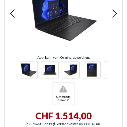
Abb. kann vom Original abweichen.
!
Sicherheits-
hinweise
CHF 1.514,00
inkl. MwSt. und zzgl. Versandkosten ab
CHF 16,00