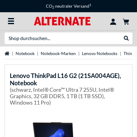
1
CO
neutraler Versand
2
Suche
Suche
Startseite
Notebook
Notebook-Marken
Lenovo Notebooks
Think
Lenovo
ThinkPad L16 G2 (21SA004AGE),
Notebook
(schwarz, Intel® Core™ Ultra 7 255U, Intel®
Graphics, 32 GB DDR5, 1 TB (1 TB SSD),
Windows 11 Pro)