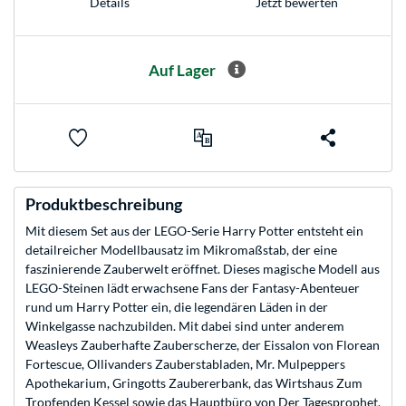
Jetzt bewerten
Details
Auf Lager
Produktbeschreibung
Mit diesem Set aus der LEGO-Serie Harry Potter entsteht ein
detailreicher Modellbausatz im Mikromaßstab, der eine
faszinierende Zauberwelt eröffnet. Dieses magische Modell aus
LEGO-Steinen lädt erwachsene Fans der Fantasy-Abenteuer
rund um Harry Potter ein, die legendären Läden in der
Winkelgasse nachzubilden. Mit dabei sind unter anderem
Weasleys Zauberhafte Zauberscherze, der Eissalon von Florean
Fortescue, Ollivanders Zauberstabladen, Mr. Mulpeppers
Apothekarium, Gringotts Zaubererbank, das Wirtshaus Zum
Tropfenden Kessel sowie das Hauptbüro von Der Tagesprophet.