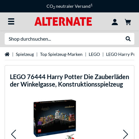
1
CO
neutraler Versand
2
Suche
Suche
Startseite
Spielzeug
Top Spielzeug-Marken
LEGO
LEGO Harry Pott
LEGO
76444 Harry Potter Die Zauberläden
der Winkelgasse, Konstruktionsspielzeug