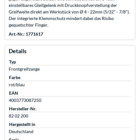
einstellbares Gleitgelenk mit Druckknopfverstellung der
Greifweite direkt am Werkstück von Ø 4 - 22mm (5/32" - 7/8").
Der integrierte Klemmschutz mindert dabei das Risiko
gequetschter Finger.
Art.-Nr.: 1771617
Details
Typ
Frontgreifzange
Farbe
rot/blau
EAN
4003773087250
Hersteller-Nr.
82 02 200
Hergestellt in
Deutschland
Serie