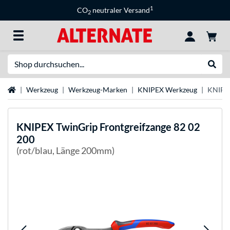
1
CO
neutraler Versand
2
Suche
Suche
Startseite
Werkzeug
Werkzeug-Marken
KNIPEX Werkzeug
KNIPEX
KNIPEX
TwinGrip Frontgreifzange 82 02
200
(rot/blau, Länge 200mm)