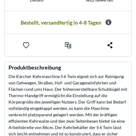
Bestellt, versandfertig in 4-8 Tagen
Produktbeschreibung
Die Kärcher Kehrmaschine S 6 Twin eignet sich zur Reinigung
von Gehwegen, Straßen, Hof- und Garageneinfahrten und
Flächen rund ums Haus. Der höhenverstellbare Schubbügel mit
Thermo-Handgriff ermöglicht die Einstellung auf die
Körpergröße des jeweiligen Nutzers. Der Griff kann bei Bedarf
vollständig eingeklappt werden, so kann die Maschine
senkrecht platzsparend gelagert werden. Mit der kräftigen
effizienten Kehrwalze und den zwei Seitenbesen bietet sie eine
Arbeitsbreite von 86cm. Der Kehrbehälter der S 6 Twin lässt
sich leicht entnehmen und ist so konstruiert, dass er sicher