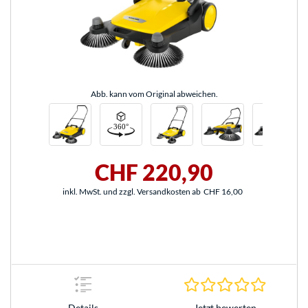
Abb. kann vom Original abweichen.
CHF 220,90
inkl. MwSt. und zzgl. Versandkosten ab
CHF 16,00
0.0 Stern
Jetzt bewerten
Details