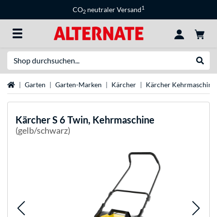
1
CO
neutraler Versand
2
Suche
Suche
Startseite
Garten
Garten-Marken
Kärcher
Kärcher Kehrmaschine
Kärcher
S 6 Twin, Kehrmaschine
(gelb/schwarz)