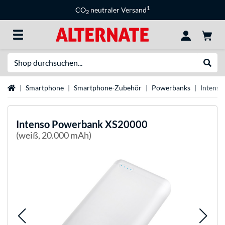
1
CO
neutraler Versand
2
Suche
Suche
Startseite
Smartphone
Smartphone-Zubehör
Powerbanks
Intens
Intenso
Powerbank XS20000
(weiß, 20.000 mAh)