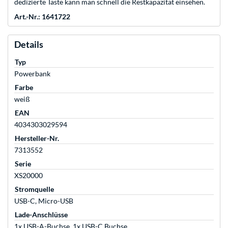
dedizierte Taste kann man schnell die Restkapazität einsehen.
Art.-Nr.: 1641722
Details
Typ
Powerbank
Farbe
weiß
EAN
4034303029594
Hersteller-Nr.
7313552
Serie
XS20000
Stromquelle
USB-C, Micro-USB
Lade-Anschlüsse
1x USB-A-Buchse, 1x USB-C Buchse