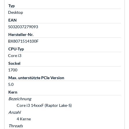
Typ
Desktop
EAN
5032037279093
Hersteller-Nr.
BX8071514100F
CPU-Typ
Core i3
Sockel
1700
Max. unterstützte PCIe Version
5.0
Kern
Bezeichnung
Core i3 14xxxF (Raptor Lake-S)
Anzahl
4 Kerne
Threads