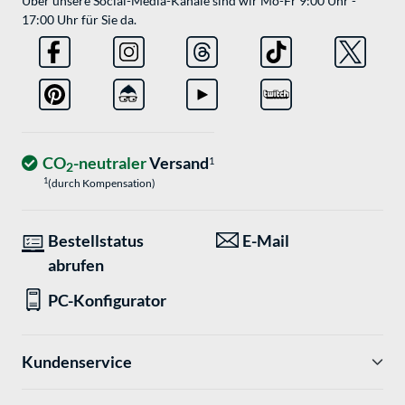
Über unsere Social-Media-Kanäle sind wir Mo-Fr 9:00 Uhr -
17:00 Uhr für Sie da.
CO
-neutraler
Versand
1
2
1
(durch Kompensation)
Bestellstatus
E-Mail
abrufen
PC-Konfigurator
Kundenservice