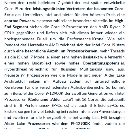
Neben dem recht beliebten i7 gehört der erst später entwickelte
Core i9 zu den
leistungsstärksten Vertretern der bekannten Core-
Serie
des Herstellers Intel und bietet für den höheren Preis eine
enorme Power
wie ebenso zahlreiche besondere Vorteile. Im
High-
End-Segment
stehen die Core i9 Prozessoren den AMD Ryzen 9
CPUs gegenüber und liefern sich mit diesen immer wieder ein
hochspannendes Duell um die Performance-Krone. Wie sein
Pendant des Herstellers AMD zeichnet sich der Intel Core i9 stets
durch eine
beachtliche Anzahl an Prozessorkernen
, mehr Threads
als die i5 und i7 Modelle, einen
sehr hohen Basistakt
wie fernerhin
einen
hohen Boost-Takt
sowie
hohes Übertaktungspotenzial
,
Hyperthreading-Technik für flüssiges Multitasking usw. aus.
Neueste i9 Prozessoren wie die Modelle mit neuer Alder Lake
Architektur setzen im Aufbau zudem auf unterschiedliche
Kerntypen für die verschiedensten Aufgabenbereiche. So kommt
zum Beispiel der Core i9-12900K der zwölften Generation von Intel
Prozessoren (
Codename „Alder Lake“
) mit 16 Cores, die aufgeteilt
sind in 8 Performance- (P-Cores) als auch 8 Efficiency-Cores.
Erstere sorgen für viel Leistung bei rechenintensiven Anwendungen
und zweitere für die Energieeffizienz bei wenig Last. Mit besagten
Alder Lake Prozessoren wie dem i9-12900K
findet zudem die