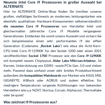
Neueste Intel Core i9 Prozessoren in großer Auswahl bei
ALTERNATE
Hier im ALTERNATE Online-Shop finden Sie inmitten unseres
großen, vielfältigen Sortiments an modernen, leistungsstarken wie
ebenfalls qualitativen Hardware-Komponenten selbstverständlich
die neuesten Core i9 Prozessoren
von Hersteller Intel und
gleichermaßen zahlreiche Core i9 Modelle vergangener
Generationen. Entdecken Sie somit unsere Auswahl und sichern Sie
sich beispielsweise einen sehr performanten i9 der elften
Generation (Codename „
Rocket Lake
“) wie etwa die Acht-Kern-
CPU Intel Core i9-11900K für den Sockel 1200 oder einen 2021
veröffentlichten
Sockel 1700
Prozessor wie den
Core i9-12900K
mit komplett neuem Chiplayout,
Alder Lake Mikroarchitektur
, 16
Kernen, Unterstützung von DDR5- sowie PCIe Gen. 5.0 und vielem
mehr. Passend dazu umfasst unser sehr breites Produktsortiment
außerdem die
kompatiblen Mainboards
von Marken wie ASUS, MSI,
GIGABYTE, ASRock oder AORUS und zudem effektive, für
niedrigere Temperaturen sorgende Kühllösungen von bekannten
Herstellern wie u.a. NZXT, Noctua, Corsair, Alphacool, Thermaltake
oder be quiet!
Was zeichnet i9 Prozessoren aus?