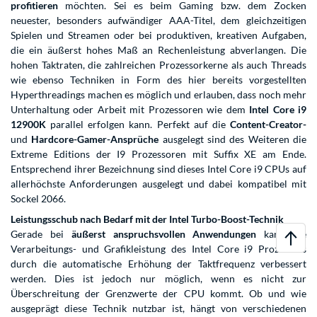
profitieren
möchten. Sei es beim Gaming bzw. dem Zocken
neuester, besonders aufwändiger AAA-Titel, dem gleichzeitigen
Spielen und Streamen oder bei produktiven, kreativen Aufgaben,
die ein äußerst hohes Maß an Rechenleistung abverlangen. Die
hohen Taktraten, die zahlreichen Prozessorkerne als auch Threads
wie ebenso Techniken in Form des hier bereits vorgestellten
Hyperthreadings machen es möglich und erlauben, dass noch mehr
Unterhaltung oder Arbeit mit Prozessoren wie dem
Intel Core i9
12900K
parallel erfolgen kann. Perfekt auf die
Content-Creator-
und
Hardcore-Gamer-Ansprüche
ausgelegt sind des Weiteren die
Extreme Editions der I9 Prozessoren mit Suffix XE am Ende.
Entsprechend ihrer Bezeichnung sind dieses Intel Core i9 CPUs auf
allerhöchste Anforderungen ausgelegt und dabei kompatibel mit
Sockel 2066.
Leistungsschub nach Bedarf mit der Intel Turbo-Boost-Technik
Gerade bei
äußerst anspruchsvollen Anwendungen
kann die
Verarbeitungs- und Grafikleistung des Intel Core i9 Prozessors
durch die automatische Erhöhung der Taktfrequenz verbessert
werden. Dies ist jedoch nur möglich, wenn es nicht zur
Überschreitung der Grenzwerte der CPU kommt. Ob und wie
ausgeprägt diese Technik nutzbar ist, hängt von verschiedenen