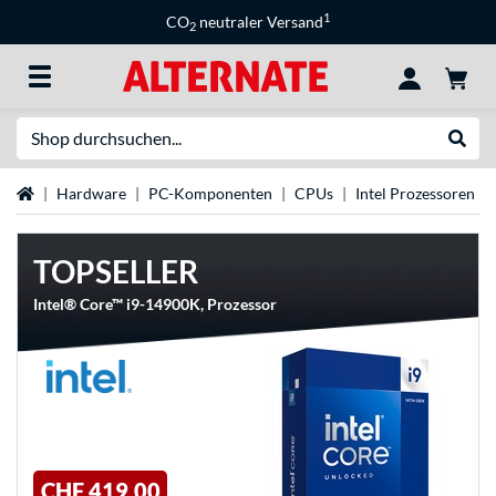
1
CO
neutraler Versand
2
Suche
Suche
Startseite
Hardware
PC-Komponenten
CPUs
Intel Prozessoren
TOPSELLER
Intel® Core™ i9-14900K, Prozessor
CHF 419,00