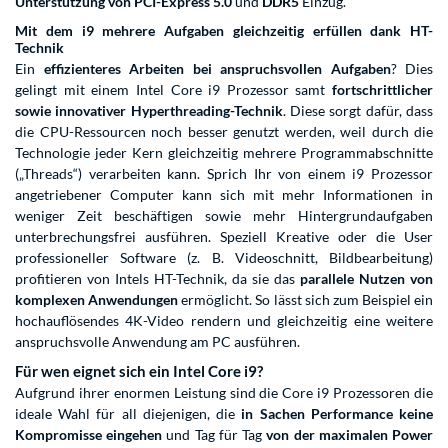
Unterstützung von PCI-Express 5.0
und
DDR5
Einzug.
Mit dem i9 mehrere Aufgaben gleichzeitig erfüllen dank HT-
Technik
Ein
effizienteres Arbeiten bei anspruchsvollen Aufgaben
? Dies
gelingt mit einem Intel Core i9 Prozessor samt
fortschrittlicher
sowie innovativer Hyperthreading-Technik
. Diese sorgt dafür, dass
die CPU-Ressourcen noch besser genutzt werden, weil durch die
Technologie jeder Kern gleichzeitig mehrere Programmabschnitte
(„Threads“) verarbeiten kann. Sprich Ihr von einem i9 Prozessor
angetriebener Computer kann sich mit mehr Informationen in
weniger Zeit beschäftigen sowie mehr Hintergrundaufgaben
unterbrechungsfrei ausführen. Speziell Kreative oder die User
professioneller Software (z. B. Videoschnitt, Bildbearbeitung)
profitieren von Intels HT-Technik, da sie das
parallele Nutzen von
komplexen Anwendungen
ermöglicht. So lässt sich zum Beispiel ein
hochauflösendes 4K-Video rendern und gleichzeitig eine weitere
anspruchsvolle Anwendung am PC ausführen.
Für wen eignet sich ein Intel Core i9?
Aufgrund ihrer enormen Leistung sind die Core i9 Prozessoren die
ideale Wahl für all diejenigen, die
in Sachen Performance keine
Kompromisse eingehen
und Tag für Tag
von der maximalen Power