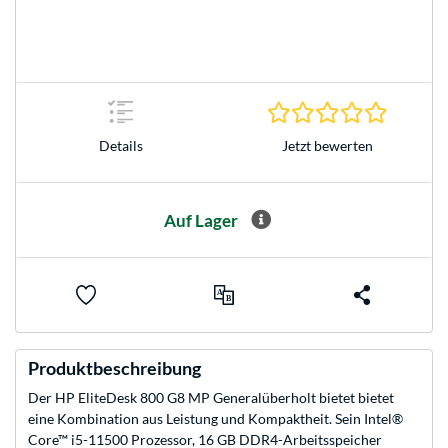
0.0 Stern
Jetzt bewerten
Details
Auf Lager
Produktbeschreibung
Der HP EliteDesk 800 G8 MP Generalüberholt bietet bietet
eine Kombination aus Leistung und Kompaktheit. Sein Intel®
Core™ i5-11500 Prozessor, 16 GB DDR4-Arbeitsspeicher