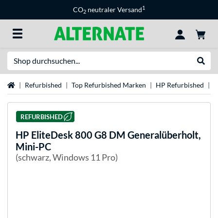
1
CO
neutraler Versand
2
Suche
Suche
Startseite
Refurbished
Top Refurbished Marken
HP Refurbished
H
REFURBISHED
HP
EliteDesk 800 G8 DM Generalüberholt,
Mini-PC
(schwarz, Windows 11 Pro)