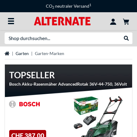
1
CO
neutraler Versand
2
Suche
Suche
Startseite
Garten
Garten-Marken
TOPSELLER
Bosch Akku-Rasenmäher AdvancedRotak 36V-44-750, 36Volt
CHF 387,00