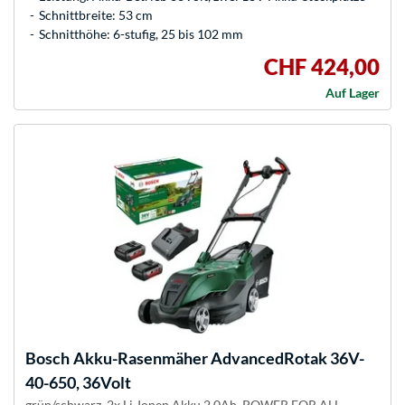
Schnittbreite: 53 cm
Schnitthöhe: 6-stufig, 25 bis 102 mm
CHF 424,00
Auf Lager
Bosch
Akku-Rasenmäher AdvancedRotak 36V-
40-650, 36Volt
grün/schwarz, 2x Li-Ionen Akku 2,0Ah, POWER FOR ALL