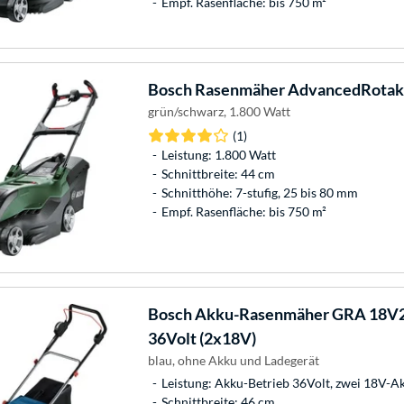
Empf. Rasenfläche: bis 750 m²
Bosch
Rasenmäher AdvancedRotak
grün/schwarz, 1.800 Watt
(1)
Leistung: 1.800 Watt
Schnittbreite: 44 cm
Schnitthöhe: 7-stufig, 25 bis 80 mm
Empf. Rasenfläche: bis 750 m²
Bosch
Akku-Rasenmäher GRA 18V2-
36Volt (2x18V)
blau, ohne Akku und Ladegerät
Leistung: Akku-Betrieb 36Volt, zwei 18V-A
Schnittbreite: 46 cm