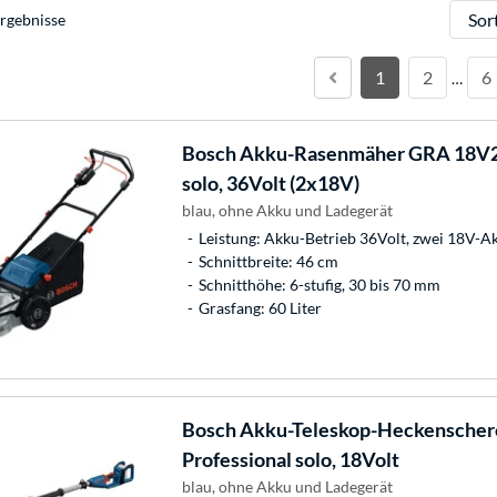
Sortie
rgebnisse
1
2
6
…
Bosch
Akku-Rasenmäher GRA 18V2-
solo, 36Volt (2x18V)
blau, ohne Akku und Ladegerät
Leistung: Akku-Betrieb 36Volt, zwei 18V-A
Schnittbreite: 46 cm
Schnitthöhe: 6-stufig, 30 bis 70 mm
Grasfang: 60 Liter
Bosch
Akku-Teleskop-Heckenscher
Professional solo, 18Volt
blau, ohne Akku und Ladegerät