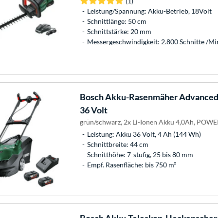
(1)
Leistung/Spannung: Akku-Betrieb, 18Volt
Schnittlänge: 50 cm
Schnittstärke: 20 mm
Messergeschwindigkeit: 2.800 Schnitte /Mi
Bosch
Akku-Rasenmäher AdvancedR
36 Volt
grün/schwarz, 2x Li-Ionen Akku 4,0Ah, POW
Leistung: Akku 36 Volt, 4 Ah (144 Wh)
Schnittbreite: 44 cm
Schnitthöhe: 7-stufig, 25 bis 80 mm
Empf. Rasenfläche: bis 750 m²
Bosch
Akku-Teleskop-Heckenscher