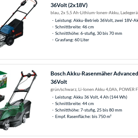
36Volt (2x18V)
blau, 2x 5,5 Ah-Lithium-Ionen-Akku, Ladegerä
Leistung: Akku-Betrieb 36Volt, zwei 18V-A
Schnittbreite: 46 cm
Schnitthöhe: 6-stufig, 30 bis 70 mm
Grasfang: 60 Liter
Bosch
Akku-Rasenmäher AdvancedR
36Volt
grün/schwarz, Li-Ionen Akku 4,0Ah, POWER 
Leistung: Akku 36 Volt, 4 Ah (144 Wh)
Schnittbreite: 44 cm
Schnitthöhe: 7-stufig, 25 bis 80 mm
Empf. Rasenfläche: bis 750 m²