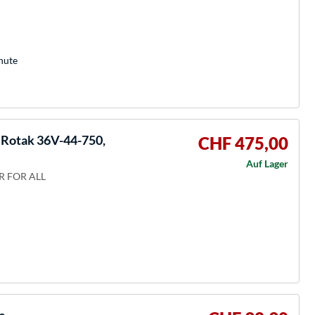
nute
otak 36V-44-750,
CHF 475,00
Auf Lager
ER FOR ALL
e