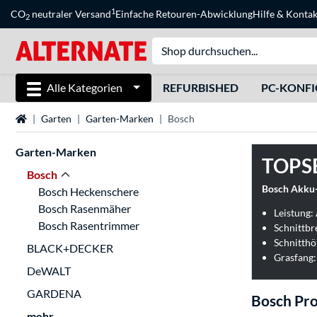
1
CO
neutraler Versand
Einfache Retouren-Abwicklung
Hilfe
&
Kontak
2
Alle Kategorien
REFURBISHED
PC-KONF
Startseite
Garten
Garten-Marken
Bosch
Garten-Marken
TOPS
Bosch
Bosch Heckenschere
Bosch Rasenmäher
Leistung:
Bosch Rasentrimmer
Schnittbr
Schnitthö
BLACK+DECKER
Grasfang:
DeWALT
GARDENA
Bosch Pr
mehr...