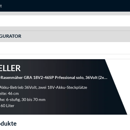
t
Suche
IGURATOR
ELLER
Bosch Akku-Rasenmäher GRA 18V2-46SP Prfessional solo, 36Volt (2x18V)
 Akku-Betrieb 36Volt, zwei 18V-Akku-Steckplätze
eite: 46 cm
he: 6-stufig, 30 bis 70 mm
 60 Liter
odukte