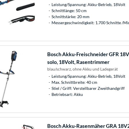
Leistung/Spannung: Akku-Betrieb, 18Volt
Schnittlänge: 50 cm
Schnittstärke: 20 mm
Messergeschwindigkeit: 1.700 Schnitte /Mi
Bosch
Akku-Freischneider GFR 18V
solo, 18Volt, Rasentrimmer
blau/schwarz, ohne Akku und Ladegerät
Leistung/Spannung: Akku-Betrieb, 18Volt
Max. Schnittbreite: 40 cm
Stiel / Griff: Verstellbarer Zweithandgriff
Betriebsart: Akku
Bosch
Akku-Rasenmäher GRA 18V2-