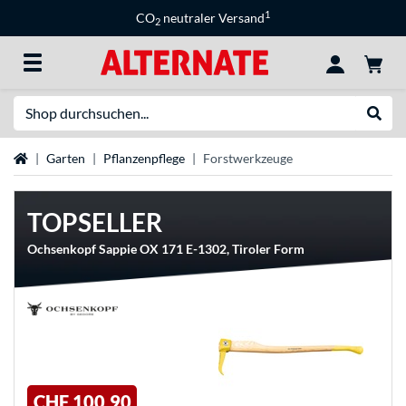
1
CO
neutraler Versand
2
Suche
Suche
Startseite
Garten
Pflanzenpflege
Forstwerkzeuge
TOPSELLER
Ochsenkopf Sappie OX 171 E-1302, Tiroler Form
CHF 100,90