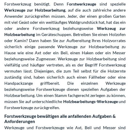
Forstwerkzeug benötigt. Denn F
orstwerkzeuge
sind spezielle
Werkzeuge zur Holzbearbeitung
, auf die auch zahlreiche andere
Anwender zurückgreifen müssen. Jeder, der einen großen Garten
mit viel Geäst oder ein weitläufiges Waldgrundstück hat, hat das ein
oder andere Forstwerkzeug beziehungsweise
Werkzeug zur
Holzbearbeitung
im Geräteschuppen. Betreiben Sie einen Holzofen
oder Kamin? Dann haben Sie zur Aufbereitung Ihres Holzvorrates
sicherlich einige passende Werkzeuge zur Holzbearbeitung zu
Hause wie eine Axt oder ein Beil, einen Haken oder ein Messer
beziehungsweise Zugmesser. Werkzeuge zur Holzbearbeitung sind
vielfältig und häufiger vertreten, als es der Begriff Forstwerkzeug
vermuten lässt. Diejenigen, die zum Teil selbst für die Holzernte
zuständig sind, haben sicherlich auch einen Fällheber oder eine
Handpackzange griffbereit. Die einzelnen Werkzeuge
beziehungsweise Forstwerkzeuge dienen speziellen Aufgaben der
Holzbearbeitung. Um einen Stamm fachgerecht zerlegen zu können,
müssen Sie auf unterschiedliche
Holzbearbeitungs-Werkzeuge
und
Forstwerkzeuge zurückgreifen.
Forstwerkzeuge bewältigen alle anfallenden Aufgaben &
Anforderungen
Werkzeuge und Forstwerkzeuge wie Axt, Beil und Messer sind