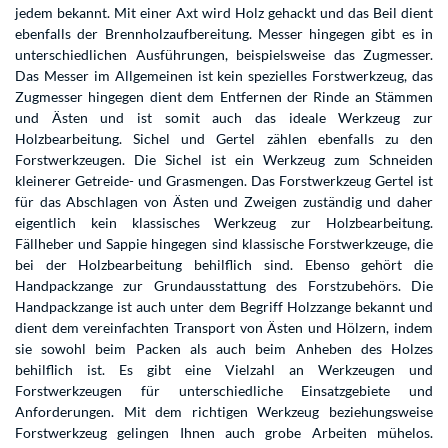
jedem bekannt. Mit einer Axt wird Holz gehackt und das Beil dient
ebenfalls der Brennholzaufbereitung. Messer hingegen gibt es in
unterschiedlichen Ausführungen, beispielsweise das Zugmesser.
Das Messer im Allgemeinen ist kein spezielles Forstwerkzeug, das
Zugmesser hingegen dient dem Entfernen der Rinde an Stämmen
und Ästen und ist somit auch das ideale Werkzeug zur
Holzbearbeitung. Sichel und Gertel zählen ebenfalls zu den
Forstwerkzeugen. Die Sichel ist ein Werkzeug zum Schneiden
kleinerer Getreide- und Grasmengen. Das Forstwerkzeug Gertel ist
für das Abschlagen von Ästen und Zweigen zuständig und daher
eigentlich kein klassisches Werkzeug zur Holzbearbeitung.
Fällheber und Sappie hingegen sind klassische Forstwerkzeuge, die
bei der Holzbearbeitung behilflich sind. Ebenso gehört die
Handpackzange zur Grundausstattung des Forstzubehörs. Die
Handpackzange ist auch unter dem Begriff Holzzange bekannt und
dient dem vereinfachten Transport von Ästen und Hölzern, indem
sie sowohl beim Packen als auch beim Anheben des Holzes
behilflich ist. Es gibt eine Vielzahl an Werkzeugen und
Forstwerkzeugen für unterschiedliche Einsatzgebiete und
Anforderungen. Mit dem richtigen Werkzeug beziehungsweise
Forstwerkzeug gelingen Ihnen auch grobe Arbeiten mühelos.