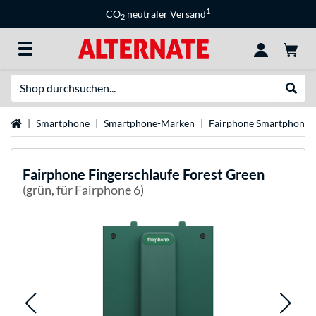
1
CO
neutraler Versand
2
Suche
Suche
Startseite
Smartphone
Smartphone-Marken
Fairphone Smartphones
Fairphone
Fingerschlaufe Forest Green
(grün, für Fairphone 6)