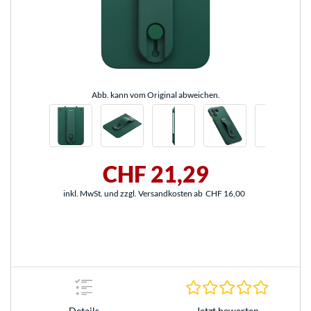
Abb. kann vom Original abweichen.
CHF 21,29
inkl. MwSt. und zzgl. Versandkosten ab
CHF 16,00
0.0 Stern
Jetzt bewerten
Details