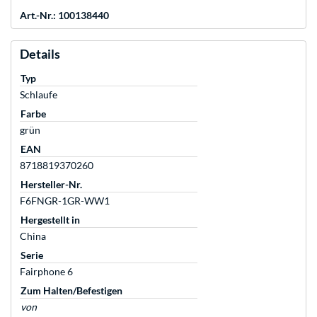
Art.-Nr.: 100138440
Details
Typ
Schlaufe
Farbe
grün
EAN
8718819370260
Hersteller-Nr.
F6FNGR-1GR-WW1
Hergestellt in
China
Serie
Fairphone 6
Zum Halten/Befestigen
von