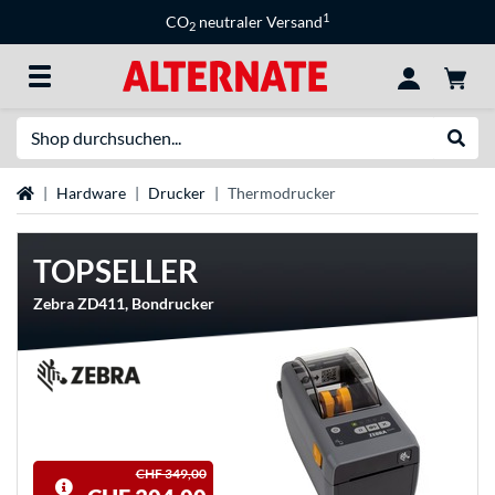
1
CO
neutraler Versand
2
Suche
Suche
Startseite
Hardware
Drucker
Thermodrucker
TOPSELLER
Zebra ZD411, Bondrucker
CHF 349,00