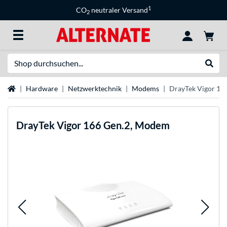
1
CO
neutraler Versand
2
Suche
Suche
Startseite
Hardware
Netzwerktechnik
Modems
DrayTek Vigor 16
DrayTek
Vigor 166 Gen.2, Modem