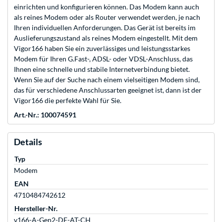
einrichten und konfigurieren können. Das Modem kann auch
als reines Modem oder als Router verwendet werden, je nach
Ihren individuellen Anforderungen. Das Gerät ist bereits im
Auslieferungszustand als reines Modem eingestellt. Mit dem
Vigor166 haben Sie ein zuverlässiges und leistungsstarkes
Modem für Ihren G.Fast-, ADSL- oder VDSL-Anschluss, das
Ihnen eine schnelle und stabile Internetverbindung bietet.
Wenn Sie auf der Suche nach einem vielseitigen Modem sind,
das für verschiedene Anschlussarten geeignet ist, dann ist der
Vigor166 die perfekte Wahl für Sie.
Art.-Nr.: 100074591
Details
Typ
Modem
EAN
4710484742612
Hersteller-Nr.
v166-A-Gen2-DE-AT-CH