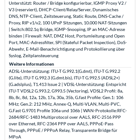
Unterstützt: Router / Bridge konfigurierbar, IGMP Proxy V2 /
V3 (reserviert), DHCP-Client/Relay/Server, Dynamisches
DNS, NTP-Client, Zeitsteuerung, Static Route, DNS-Cache /
Proxy, RIP v1/v2, 100 UPnP Sitzungen, 10.000 NAT-Sitzungen
| Switch:802.1q Bridge, IGMP-Snooping, IP an MAC-Adresse
binden | Firewall: NAT, DMZ Host, Portumleitung und Open
Port, MAC-Adressfilter, SPI (Stateful Packet Inspection), DoS-
Abwehr, E-Mail-Benachrichtigung und Protokollierung über
Syslog, Zeitplansteuerung
Weitere Informationen
ADSL-Unterstützung: ITU-T G.992.1(G.dmt), ITU-T G.992.2
(G.lite), ITU-T G.992.3 (G.dmt.bis), ITU-T G.992.5 (ADSL2+)
(G.adslplus), T1.413 Issue 2 | VDSL-Unterstützung: Entspricht
ITU-T VDSL2 G.993.2, G993.5 (Vectoring), VDSL2 Profil: 8a,
8b, 8c, 8d, 12a, 12b, 17a, 30a, 35b, G.fast Profile: Gen.1: 106
MHz; Gen.2: 212 MHz, Annex-Q, Multi-VLAN, Multi-PVC,
G.Fast G.9701 Profile 106a und 106b | WAN-Protokolle:RFC-
2684/RFC-1483 Multiprotocol over AAL5, RFC-2516 PPP
over Ethernet, RFC-2364 PPP over AAL5, PPPoE-Pass
Through, PPPoE / PPPoA Relay, Transparente Bridge für
MPoA