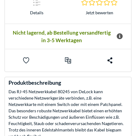
0.0 Stern
Jetzt bewerten
Details
Nicht lagernd, ab Bestellung versandfertig
in 3-5 Werktagen
Produktbeschreibung
Das RJ-45 Netzwerkkabel 80245 von DeLock kann
verschiedene Netzwerkgeräte verbinden, z.B. eine
Netzwerkkarte mit einem Switch oder mit einem Patchpanel.
Das besonders robuste Netzwerkkabel bietet einen erhöhten
Schutz vor Beschädigungen und äußeren Einflüssen wie z.B.
Feuchtigkeit, Staub oder schadenverursachenden Nagetieren.
Trotz des inneren Edelstahlmantels bleibt das Kabel biegsam