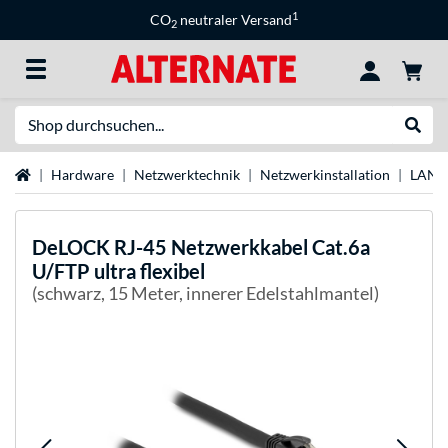
1
CO
neutraler Versand
2
Suche
Suche
Startseite
Hardware
Netzwerktechnik
Netzwerkinstallation
LAN-
DeLOCK
RJ-45 Netzwerkkabel Cat.6a
U/FTP ultra flexibel
(schwarz, 15 Meter, innerer Edelstahlmantel)